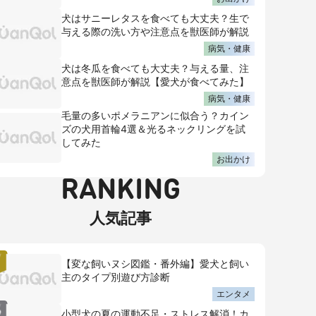
犬はサニーレタスを食べても大丈夫？生で
与える際の洗い方や注意点を獣医師が解説
病気・健康
犬は冬瓜を食べても大丈夫？与える量、注
意点を獣医師が解説【愛犬が食べてみた】
病気・健康
毛量の多いポメラニアンに似合う？カイン
ズの犬用首輪4選＆光るネックリングを試
してみた
お出かけ
RANKING
人気記事
【変な飼いヌシ図鑑・番外編】愛犬と飼い
主のタイプ別遊び方診断
エンタメ
小型犬の夏の運動不足・ストレス解消！カ