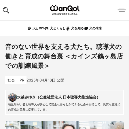
犬の未来
犬とDIY
犬とくらし
犬を知る
音のない世界を支える犬たち。聴導犬の
働きと育成の舞台裏 ＜カインズ鶴ヶ島店
での訓練風景＞
社会
PR
2025年04月18日
公開
水越みゆき（公益社団法人 日本聴導犬推進協会）
聴覚障がい者と聴導犬が安心して安全な暮らしができる社会を目指して、良質な聴導犬
の育成と普及に従事している。