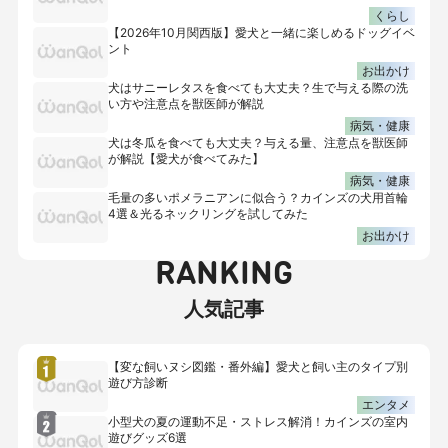
くらし
【2026年10月関西版】愛犬と一緒に楽しめるドッグイベ
ント
お出かけ
犬はサニーレタスを食べても大丈夫？生で与える際の洗
い方や注意点を獣医師が解説
病気・健康
犬は冬瓜を食べても大丈夫？与える量、注意点を獣医師
が解説【愛犬が食べてみた】
病気・健康
毛量の多いポメラニアンに似合う？カインズの犬用首輪
4選＆光るネックリングを試してみた
お出かけ
RANKING
人気記事
【変な飼いヌシ図鑑・番外編】愛犬と飼い主のタイプ別
遊び方診断
エンタメ
小型犬の夏の運動不足・ストレス解消！カインズの室内
遊びグッズ6選