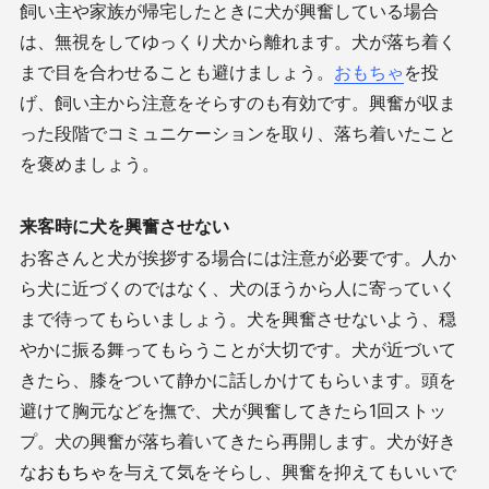
飼い主や家族が帰宅したときに犬が興奮している場合
は、無視をしてゆっくり犬から離れます。犬が落ち着く
まで目を合わせることも避けましょう。
おもちゃ
を投
げ、飼い主から注意をそらすのも有効です。興奮が収ま
った段階でコミュニケーションを取り、落ち着いたこと
を褒めましょう。
来客時に犬を興奮させない
お客さんと犬が挨拶する場合には注意が必要です。人か
ら犬に近づくのではなく、犬のほうから人に寄っていく
まで待ってもらいましょう。犬を興奮させないよう、穏
やかに振る舞ってもらうことが大切です。犬が近づいて
きたら、膝をついて静かに話しかけてもらいます。頭を
避けて胸元などを撫で、犬が興奮してきたら
1
回ストッ
プ。犬の興奮が落ち着いてきたら再開します。犬が好き
な
おもちゃ
を与えて気をそらし、興奮を抑えてもいいで