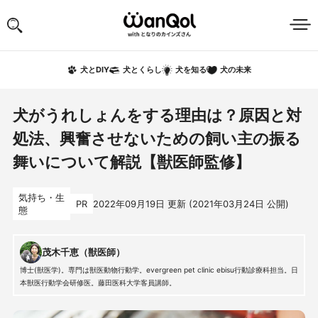
犬の未来
犬とDIY
犬とくらし
犬を知る
犬がうれしょんをする理由は？原因と対
処法、興奮させないための飼い主の振る
舞いについて解説【獣医師監修】
気持ち・生
PR
2022年09月19日
更新 (
2021年03月24日
公開)
態
茂木千恵（獣医師）
博士(獣医学)。専門は獣医動物行動学。evergreen pet clinic ebisu行動診療科担当。日
本獣医行動学会研修医。藤田医科大学客員講師。