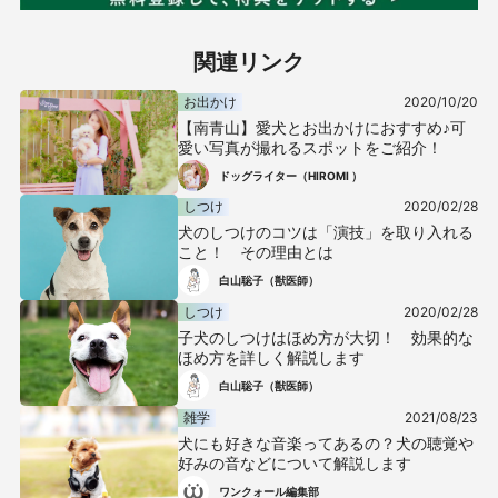
関連リンク
お出かけ
2020/10/20
【南青山】愛犬とお出かけにおすすめ♪可
愛い写真が撮れるスポットをご紹介！
ドッグライター（HIROMI ）
しつけ
2020/02/28
犬のしつけのコツは「演技」を取り入れる
こと！ その理由とは
白山聡子（獣医師）
しつけ
2020/02/28
子犬のしつけはほめ方が大切！ 効果的な
ほめ方を詳しく解説します
白山聡子（獣医師）
雑学
2021/08/23
犬にも好きな音楽ってあるの？犬の聴覚や
好みの音などについて解説します
ワンクォール編集部