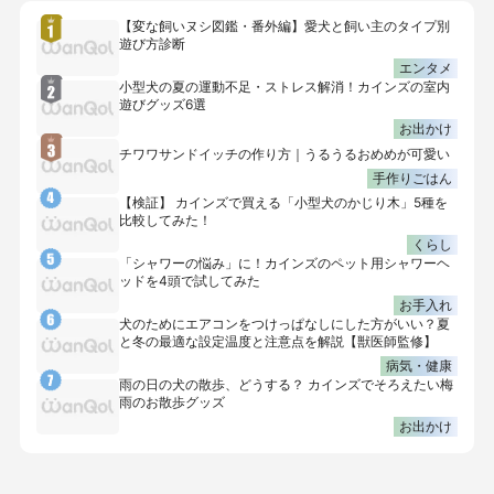
【変な飼いヌシ図鑑・番外編】愛犬と飼い主のタイプ別
遊び方診断
エンタメ
小型犬の夏の運動不足・ストレス解消！カインズの室内
遊びグッズ6選
お出かけ
チワワサンドイッチの作り方｜うるうるおめめが可愛い
手作りごはん
【検証】 カインズで買える「小型犬のかじり木」5種を
比較してみた！
くらし
「シャワーの悩み」に！カインズのペット用シャワーヘ
ッドを4頭で試してみた
お手入れ
犬のためにエアコンをつけっぱなしにした方がいい？夏
と冬の最適な設定温度と注意点を解説【獣医師監修】
病気・健康
雨の日の犬の散歩、どうする？ カインズでそろえたい梅
雨のお散歩グッズ
お出かけ