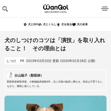
犬の未来
犬とDIY
犬とくらし
犬を知る
犬のしつけのコツは「演技」を取り入れ
ること！ その理由とは
しつけ
PR
2023年03月20日
更新 (
2020年02月28日
公開)
白山聡子（獣医師）
獣医師資格取得後、小動物臨床経験6年。主に犬猫の臨床に携わる。現在は子育てをし
ながら、愛猫と暮らしている。