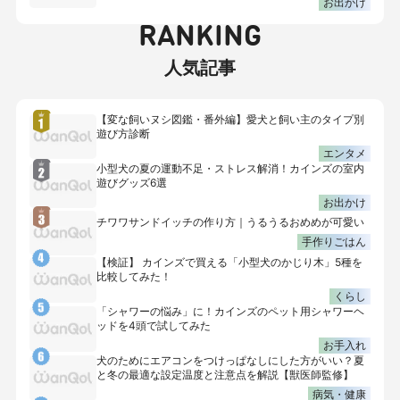
お出かけ
RANKING
人気記事
【変な飼いヌシ図鑑・番外編】愛犬と飼い主のタイプ別
遊び方診断
エンタメ
小型犬の夏の運動不足・ストレス解消！カインズの室内
遊びグッズ6選
お出かけ
チワワサンドイッチの作り方｜うるうるおめめが可愛い
手作りごはん
【検証】 カインズで買える「小型犬のかじり木」5種を
比較してみた！
くらし
「シャワーの悩み」に！カインズのペット用シャワーヘ
ッドを4頭で試してみた
お手入れ
犬のためにエアコンをつけっぱなしにした方がいい？夏
と冬の最適な設定温度と注意点を解説【獣医師監修】
病気・健康