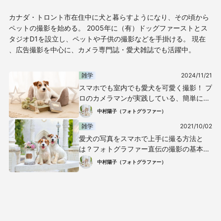
カナダ・トロント市在住中に犬と暮らすようになり、その頃から
ペットの撮影を始める。 2005年に（有）ドッグファーストとス
タジオD1を設立し、ペットや子供の撮影などを手掛ける。 現在
、広告撮影を中心に、カメラ専門誌・愛犬雑誌でも活躍中。
雑学
2024/11/21
スマホでも室内でも愛犬を可愛く撮影！ プ
ロのカメラマンが実践している、簡単に映
える写真テクニック
中村陽子（フォトグラファー）
雑学
2021/10/02
愛犬の写真をスマホで上手に撮る方法と
は？フォトグラファー直伝の撮影の基本
と、かわいい表情を引き出すテクを紹介し
中村陽子（フォトグラファー）
ます！