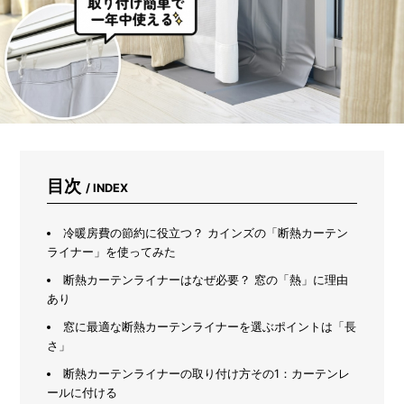
が
期
待
で
き
な
い
理
由
を
ゴ
目次
/ INDEX
キ
ブ
リ
冷暖房費の節約に役立つ？ カインズの「断熱カーテン
ス
ライナー」を使ってみた
ト
が
断熱カーテンライナーはなぜ必要？ 窓の「熱」に理由
解
あり
説
窓に最適な断熱カーテンライナーを選ぶポイントは「長
さ」
断熱カーテンライナーの取り付け方その1：カーテンレ
ールに付ける