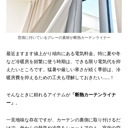
O
R
ユ
ー
ザ
ー
/
窓側に付いているグレーの素材が断熱カーテンライナー
C
U
最近ますます値上がり傾向にある電気料金。特に夏や冬
S
T
など冷暖房を頻繁に使う時期は、できる限り電気代を抑
O
えたいところです。猛暑や厳しい寒さが続く季節は、冷
M
E
暖房費を抑えるための工夫も理解しておきたい……！
R
ス
そんなときに頼れるアイテムが
「断熱カーテンライナ
タ
ー」
。
ッ
フ
/
C
一見地味な存在ですが、カーテンの裏側に取り付けるだ
A
けで、外からの熱気や冷気をシャットアウト。室内の空