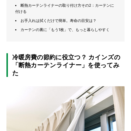
断熱カーテンライナーの取り付け方その2：カーテンに
メ
付ける
ー
カ
お手入れは拭くだけで簡単。寿命の目安は？
ー
/
カーテンの裏に「もう1枚」で、もっと暮らしやすく
B
R
A
N
D
冷暖房費の節約に役立つ？ カインズの
「断熱カーテンライナー」を使ってみ
ク
た
リ
エ
イ
タ
ー
/
C
R
E
A
T