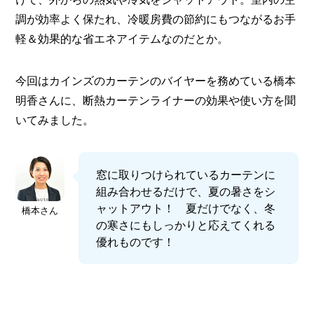
I
N
調が効率よく保たれ、冷暖房費の節約にもつながるお手
Z
軽＆効果的な省エネアイテムなのだとか。
-
S
T
今回はカインズのカーテンのバイヤーを務めている橋本
A
F
明香さんに、断熱カーテンライナーの効果や使い方を聞
F
いてみました。
窓に取りつけられているカーテンに
組み合わせるだけで、夏の暑さをシ
ャットアウト！ 夏だけでなく、冬
橋本さん
の寒さにもしっかりと応えてくれる
優れものです！