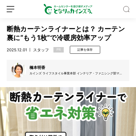
断熱カーテンライナーとは？ カーテン
裏に“もう1枚”で冷暖房効率アップ
2025.12.01
スタッフ
PR
記事を保存
【新
常
橋本明香
識】
カインズ ライフスタイル事業本部 インテリア・ファニシング部マー
チャンダイザー兼バイヤー。くらしを豊かにしたいという野心を抱
ゴ
き、日々のくらしの困りごとを解決できる商品開発に励む。中でも
キ
『このカーテンいいね！』と店舗やオンラインショップでのお客様の
新
ロ
声が一番のモチベーションの源。カーテン含む窓・壁装飾品・座椅
ブ
規
グ
子・ソファ・テーブル・日除けタープなどの企画・開発を担当。
リ
登
イ
対
録
ン
策
に
ハ
ー
ブ