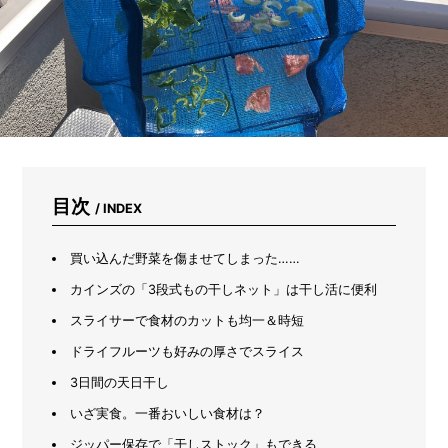
意
し
な
が
ら
プ
ラ
ン
タ
ー
で
目次
/ INDEX
育
て
る
買い込んだ野菜を傷ませてしまった……
初
心
カインズの「3段式もの干しネット」は干し活に便利
者
スライサーで食材のカットも均一＆時短
向
け
ドライフルーツも好みの厚さでスライス
野
菜
3日間の天日干し
7
いざ実食。一番おいしい食材は？
選
ジッパー保存で「干しストック」もできる