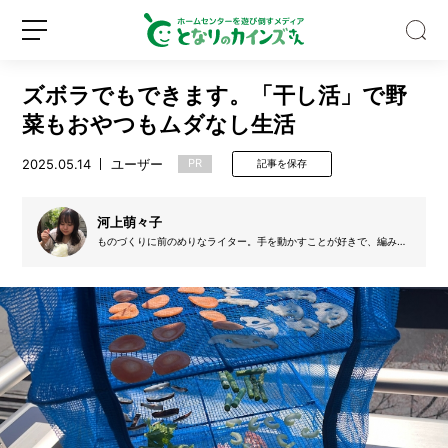
ズボラでもできます。「干し活」で野
菜もおやつもムダなし生活
2025.05.14
ユーザー
PR
記事を保存
8
月
河上萌々子
に
ものづくりに前のめりなライター。手を動かすことが好きで、編み物
とZINEづくりを楽しんでいる。
植
え
新
ロ
る
規
グ
野
登
イ
菜
録
ン
は？
猛
暑
に
注