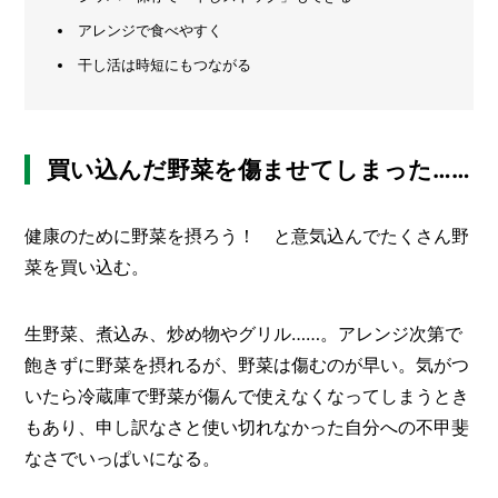
アレンジで食べやすく
メ
ー
干し活は時短にもつながる
カ
ー
/
B
R
買い込んだ野菜を傷ませてしまった……
A
N
D
健康のために野菜を摂ろう！ と意気込んでたくさん野
ク
菜を買い込む。
リ
エ
イ
生野菜、煮込み、炒め物やグリル……。アレンジ次第で
タ
飽きずに野菜を摂れるが、野菜は傷むのが早い。気がつ
ー
/
C
いたら冷蔵庫で野菜が傷んで使えなくなってしまうとき
R
もあり、申し訳なさと使い切れなかった自分への不甲斐
E
なさでいっぱいになる。
A
T