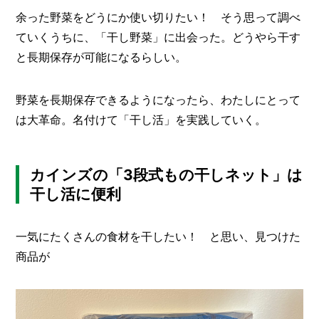
O
余った野菜をどうにか使い切りたい！ そう思って調べ
R
ていくうちに、「干し野菜」に出会った。どうやら干す
ユ
と長期保存が可能になるらしい。
ー
ザ
ー
/
野菜を長期保存できるようになったら、わたしにとって
C
は大革命。名付けて「干し活」を実践していく。
U
S
T
O
カインズの「3段式もの干しネット」は
M
E
干し活に便利
R
ス
一気にたくさんの食材を干したい！ と思い、見つけた
タ
商品が
ッ
フ
/
C
A