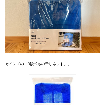
I
N
Z
-
S
T
A
F
F
カインズの「3段式もの干しネット」。