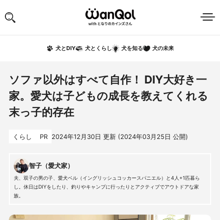
犬の未来
犬とDIY
犬とくらし
犬を知る
ソファ以外はすべて自作！ DIY大好き一
家。愛犬は子どもの成長を教えてくれる
末っ子的存在
くらし
PR
2024年12月30日
更新 (
2024年03月25日
公開)
智子（愛犬家）
夫、双子の男の子、愛犬ベル（イングリッシュコッカースパニエル）と4人+1匹暮ら
し。休日はDIYをしたり、釣りやキャンプに行ったりとアクティブでアウトドアな家
族。