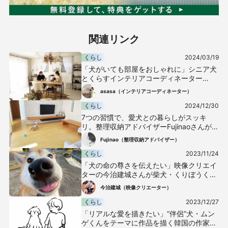
関連リンク
くらし
2024/03/19
「犬がいても部屋をおしゃれに」シニア犬
とくらすインテリアコーディネーター
asasaさん流のお家づくり
asasa（インテリアコーディネーター）
くらし
2024/12/30
7つの習慣で、愛犬との暮らしがスッキ
リ。整理収納アドバイザーFujinaoさんが実
践していること
Fujinao（整理収納アドバイザー）
くらし
2023/11/24
「犬の命の尊さを伝えたい」映像クリエイ
ターの今治建城さんが柴犬・くりぼうくん
と描く夢
今治建城（映像クリエーター）
くらし
2023/12/27
「リアルな愛を描きたい」“伴侶”犬・ムン
ゲくんをテーマに作品を描く韓国の作家