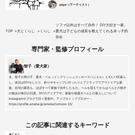
yeyeさん
yeye（アーティスト）
ソファ以外はすべて自作！ DIY大好き一家。
TOP
犬とくらし
くらし
愛犬は子どもの成長を教えてくれる末っ子的
存在
専門家・監修プロフィール
智子（愛犬家）
夫、双子の男の子、愛犬・ベル（イングリッシュコッカースパニエル）と4人+1匹暮ら
し。休日はDIYをしたり、釣りやキャンプに行ったりとアクティブでアウトドアな家
族。自宅の家具も、ほぼすべて家族で自作したもの。ベルを迎えてからはベルとの朝夕
の散歩が毎日の日課。DIYのアイデアや、家族や保護犬ベルとの暮らしについて
instagramやブログで日々更新中。アメブロトップブロガー：
https://profile.ameba.jp/ameba/tomooo-25/
この記事に関連するキーワード
#くらし