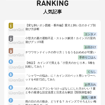
RANKING
人気記事
【変な飼いヌシ図鑑・番外編】愛犬と飼い主のタイプ別
遊び方診断
エンタメ
小型犬の夏の運動不足・ストレス解消！カインズの室内
遊びグッズ6選
お出かけ
チワワサンドイッチの作り方｜うるうるおめめが可愛い
手作りごはん
【検証】 カインズで買える「小型犬のかじり木」5種を
比較してみた！
くらし
「シャワーの悩み」に！カインズのペット用シャワーヘ
ッドを4頭で試してみた
お手入れ
犬のためにエアコンをつけっぱなしにした方がいい？夏
と冬の最適な設定温度と注意点を解説【獣医師監修】
病気・健康
雨の日の犬の散歩、どうする？ カインズでそろえたい梅