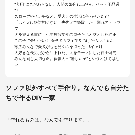
“犬用”にこだわらない。人間の気分も上がる、ペット用品選
び
スロープやベンチなど、愛犬との生活に合わせたDIYも
「もう犬は絶対飼えない」先代犬で経験した、別れのトラウ
マ
犬を迎える前に、小学校低学年の息子たちと交わした約束
この子に会いたい！ 保護犬カフェで見つけたベルちゃん
家族みんなで愛犬が心を開くのを待った、約1ヶ月
犬好きな長男だから生まれた、犬をテーマにした自由研究
みんな同じ大切な命。保護犬＝“難しい子”というわけではな
い
ソファ以外すべて手作り。なんでも自分た
ちで作るDIY一家
「作れるものは、なんでも作りますよ」