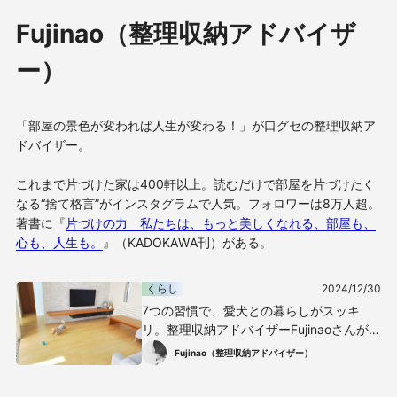
Fujinao（整理収納アドバイザ
ー）
「部屋の景色が変われば人生が変わる！」が口グセの整理収納ア
ドバイザー。
これまで片づけた家は400軒以上。読むだけで部屋を片づけたく
なる“捨て格言”がインスタグラムで人気。フォロワーは8万人超。
著書に『
片づけの力 私たちは、もっと美しくなれる、部屋も、
心も、人生も。
』（KADOKAWA刊）がある。
くらし
2024/12/30
7つの習慣で、愛犬との暮らしがスッキ
リ。整理収納アドバイザーFujinaoさんが実
践していること
Fujinao（整理収納アドバイザー）