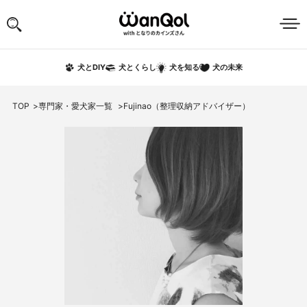
犬の未来
犬とDIY
犬とくらし
犬を知る
TOP
専門家・愛犬家一覧
Fujinao（整理収納アドバイザー）