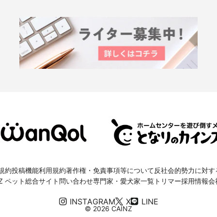
規約
投稿機能利用規約
著作権・免責事項等について
反社会的勢力に対す
NZ ペット総合サイト
問い合わせ
専門家・愛犬家一覧
トリマー採用情報
会
INSTAGRAM
X
LINE
© 2026 CAINZ