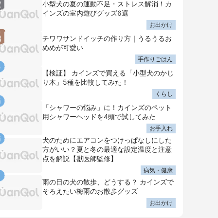
小型犬の夏の運動不足・ストレス解消！カ
インズの室内遊びグッズ6選
お出かけ
チワワサンドイッチの作り方｜うるうるお
めめが可愛い
手作りごはん
【検証】 カインズで買える「小型犬のかじ
り木」5種を比較してみた！
くらし
「シャワーの悩み」に！カインズのペット
用シャワーヘッドを4頭で試してみた
お手入れ
犬のためにエアコンをつけっぱなしにした
方がいい？夏と冬の最適な設定温度と注意
点を解説【獣医師監修】
病気・健康
雨の日の犬の散歩、どうする？ カインズで
そろえたい梅雨のお散歩グッズ
お出かけ