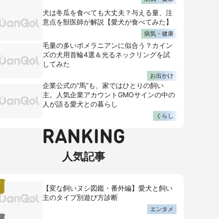
犬は冬瓜を食べても大丈夫？与える量、注
意点を獣医師が解説【愛犬が食べてみた】
病気・健康
毛量の多いポメラニアンに似合う？カイン
ズの犬用首輪4選＆光るネックリングを試
してみた
お出かけ
企業公式の“馬”も、家ではひとりの飼い
主。人気企業アカウントGMOサインの中の
人が語る愛犬との暮らし
くらし
RANKING
人気記事
【変な飼いヌシ図鑑・番外編】愛犬と飼い
主のタイプ別遊び方診断
エンタメ