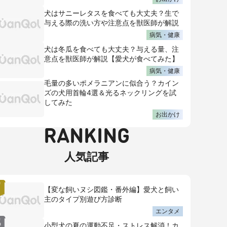
犬はサニーレタスを食べても大丈夫？生で
与える際の洗い方や注意点を獣医師が解説
病気・健康
犬は冬瓜を食べても大丈夫？与える量、注
意点を獣医師が解説【愛犬が食べてみた】
病気・健康
毛量の多いポメラニアンに似合う？カイン
ズの犬用首輪4選＆光るネックリングを試
してみた
お出かけ
RANKING
人気記事
【変な飼いヌシ図鑑・番外編】愛犬と飼い
主のタイプ別遊び方診断
エンタメ
小型犬の夏の運動不足・ストレス解消！カ