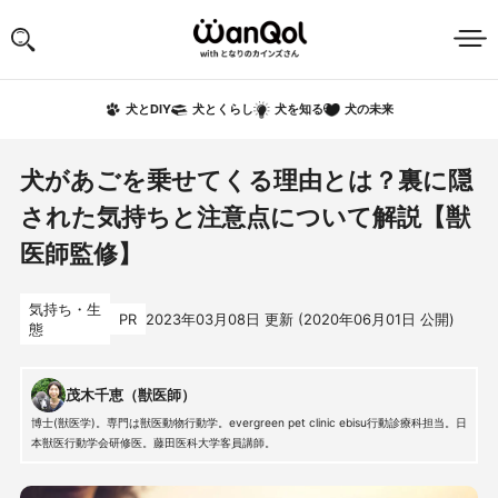
犬の未来
犬とDIY
犬とくらし
犬を知る
犬があごを乗せてくる理由とは？裏に隠
された気持ちと注意点について解説【獣
医師監修】
気持ち・生
PR
2023年03月08日
更新 (
2020年06月01日
公開)
態
茂木千恵（獣医師）
博士(獣医学)。専門は獣医動物行動学。evergreen pet clinic ebisu行動診療科担当。日
本獣医行動学会研修医。藤田医科大学客員講師。