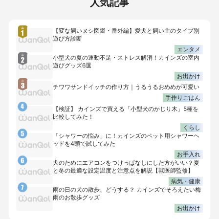
人気記事
【変な飼いヌシ図鑑・番外編】愛犬と飼い主のタイプ別
遊び方診断
エンタメ
小型犬の夏の運動不足・ストレス解消！カインズの室内
遊びグッズ6選
お出かけ
チワワサンドイッチの作り方｜うるうるおめめが可愛い
手作りごはん
【検証】 カインズで買える「小型犬のかじり木」5種を
比較してみた！
くらし
「シャワーの悩み」に！カインズのペット用シャワーヘ
ッドを4頭で試してみた
お手入れ
犬のためにエアコンをつけっぱなしにした方がいい？夏
と冬の最適な設定温度と注意点を解説【獣医師監修】
病気・健康
雨の日の犬の散歩、どうする？ カインズでそろえたい梅
雨のお散歩グッズ
お出かけ