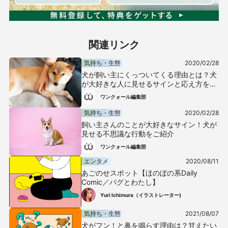
関連リンク
気持ち・生態
2020/02/28
犬が飼い主にくっついてくる理由とは？犬
が大好きな人に見せるサインと応え方を解
説【獣医師監修】
ワンクォール編集部
気持ち・生態
2020/02/28
飼い主さんのことが大好きなサイン！犬が
見せる不思議な行動をご紹介
ワンクォール編集部
エンタメ
2020/08/11
あごのせスポット【ほのぼの系Daily
Comic／パグとわたし】
Yuri Ichimura（イラストレーター)
気持ち・生態
2021/08/07
犬がフン！と鼻を鳴らす理由は？甘えたい