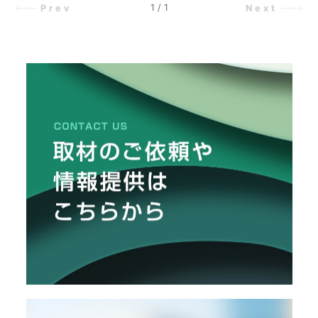
り青汁」「フルーツ風味」「炭入
O
1
/
1
Prev
Next
インナップと、意外と知られていな
R
り」など、さまざまな青汁商品が各
いマスクの機能・効果についてお伝
メーカーから販売されています。
えしていきたいと思います。
ユ
ー
ザ
ー
/
C
U
S
T
O
M
E
R
ス
タ
ッ
フ
/
C
A