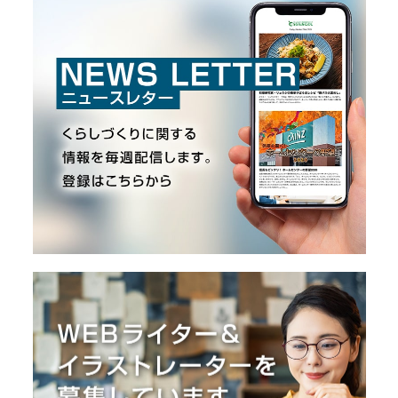
I
N
Z
-
S
T
A
F
F