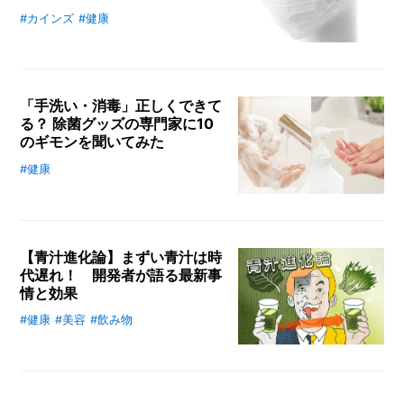
撃して、疲れに効く成分の真実と、
#カインズ
#健康
新型コロナウイルスの大流行によ
メ
医薬部外品で最大量のタウリン3,0
り、一時は市中から消えた「マス
ー
00mgを実現した商品開発の裏側に
カ
ク」。一時期のパニック状態も少し
迫りました。
ー
落ち着きを見せ、ようやくマスクの
/
B
「手洗い・消毒」正しくできて
「機能」にも目を向けてもらえる状
R
る？ 除菌グッズの専門家に10
況になってきました。コロナ禍以前
A
のギモンを聞いてみた
から長年、マスクの開発・改良に向
N
き合ってきた私としては、こんな状
#健康
D
感染症対策に欠かせない「手洗い」
況だからこそ、できるだけご自身の
と「消毒」、正しくできています
ク
ライフスタイルに合ったマスクを選
か？ 慣れてきた今だからこそ、改
リ
んでもらいたい、少しでも快適にマ
めて確認したいところ。そこで今回
エ
スクを使っていただきたいと考えて
【青汁進化論】まずい青汁は時
は、カインズの除菌グッズの専門家
イ
います。カインズは10年以上の歳
代遅れ！ 開発者が語る最新事
に、手洗いと消毒の正しい方法を聞
タ
情と効果
月を費やしてオリジナルのマスク開
いてみました。いつものやり方でウ
ー
/
発に注力してきたので、「ひとたび
C
イルスを取り除けているのか、答え
#健康
#美容
#飲み物
まずい青汁は時代遅れ。最近の青汁
手にとれば、その違いをわかってい
R
合わせしながら読んでみてくださ
はおいしく、種類も豊富になってき
ただける！」と自負しています。マ
E
い。
ています。原材料となる野菜の選択
A
スクの専門家として、カインズが自
肢が増えたことに加え、「乳酸菌入
T
社で開発しているマスクの豊富なラ