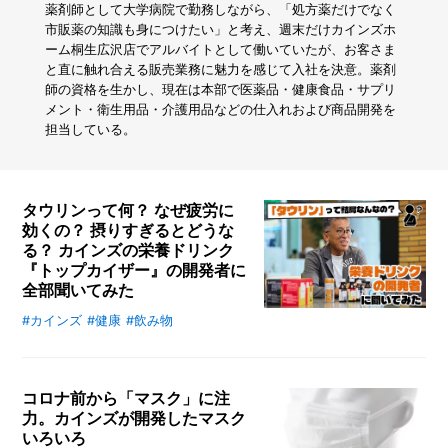
パ
薬剤師として大学病院で勤務しながら、「処方薬だけでなく
ン
市販薬の知識も身につけたい」と考え、週末だけカインズホ
ツ
ーム桐生広沢店でアルバイトとして働いていたが、お客さま
を
と直に触れ合える販売業務に魅力を感じて入社を決意。薬剤
洗
師の資格を生かし、現在は本部で医薬品・健康食品・サプリ
っ
メント・衛生用品・介護用品などの仕入れおよび商品開発を
て
担当している。
み
た
タウリンって何？ なぜ疲労に
効くの？ 摂りすぎるとどうな
る？ カインズの栄養ドリンク
『トップカイザー』の開発者に
全部聞いてみた
#カインズ
#健康
#飲み物
テレビCMなどでよく耳にする「タ
ウリン」の正体から、栄養ドリンク
の正しい飲み方、そしてカインズオ
リジナルの『トップカイザー』シリ
コロナ前から「マスク」に注
ーズ誕生秘話まで。同商品を開発し
力。カインズが開発したマスク
いろいろ
た松嶋尚樹マーチャンダイザーを直