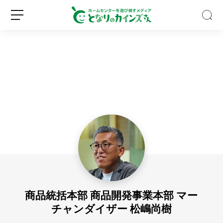
大
容
量
2.
8
新
ロ
k
規
グ
g
登
イ
の
録
ン
洗
剤
商品統括本部 商品開発事業本部 マー
で
巨
チャンダイザー 松嶋尚樹
大