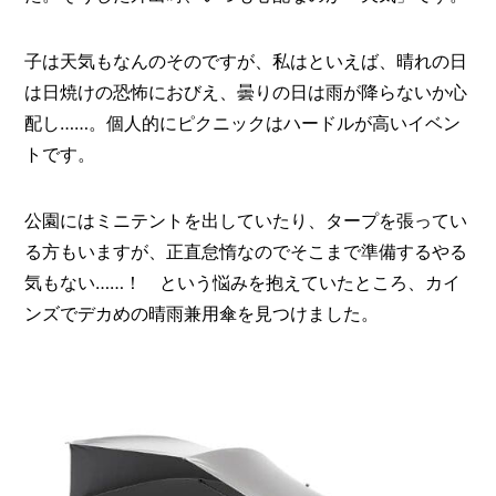
メ
ー
子は天気もなんのそのですが、私はといえば、晴れの日
カ
は日焼けの恐怖におびえ、曇りの日は雨が降らないか心
ー
/
配し……。個人的にピクニックはハードルが高いイベン
B
R
トです。
A
N
D
公園にはミニテントを出していたり、タープを張ってい
る方もいますが、正直怠惰なのでそこまで準備するやる
ク
リ
気もない……！ という悩みを抱えていたところ、カイ
エ
ンズでデカめの晴雨兼用傘を見つけました。
イ
タ
ー
/
C
R
E
A
T