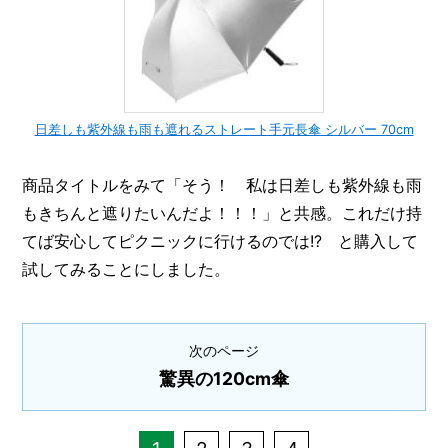
I
N
Z
-
S
T
A
日差しも紫外線も雨も遮れるストレート手元長傘 シルバー 70cm
F
F
商品タイトルをみて「そう！ 私は日差しも紫外線も雨
もきちんと遮りたいんだよ！！！」と共感。これだけ持
てば安心してピクニックに行けるのでは!? と購入して
試してみることにしました。
次のページ
驚異の120cm傘