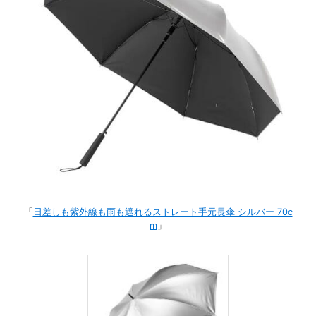
O
R
ユ
ー
ザ
ー
/
C
U
S
T
O
M
E
R
「
日差しも紫外線も雨も遮れるストレート手元長傘 シルバー 70c
m
」
ス
タ
ッ
フ
/
C
A