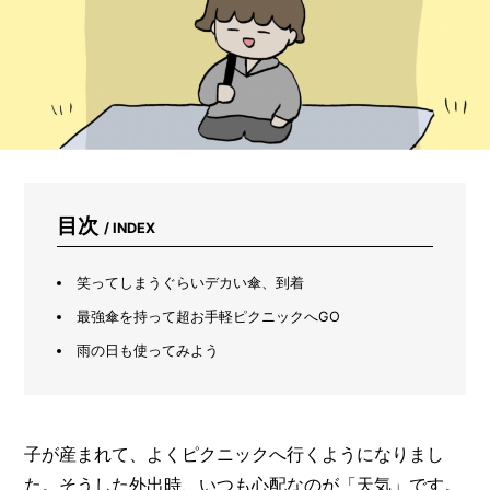
が
変
わ
る！
ナ
ノ
バ
ブ
ル
シ
ャ
目次
/ INDEX
ワ
ー
ヘ
笑ってしまうぐらいデカい傘、到着
ッ
ド
最強傘を持って超お手軽ピクニックへGO
で
雨の日も使ってみよう
プ
チ
ス
パ
気
子が産まれて、よくピクニックへ行くようになりまし
分
た。そうした外出時、いつも心配なのが「天気」です。