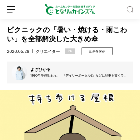
ピクニックの「暑い・焼ける・雨こわ
い」を全部解決した大きめ傘
2026.05.28
クリエイター
PR
記事を保存
3
0
よざひかる
0
1990年沖縄生まれ。 「デイリーポータルZ」などに記事を書くライ
ターです。「今日の休憩」というブログを書いています。
0
円
新
ロ
以
規
グ
下
登
イ
で
録
ン
お
風
呂
時
間