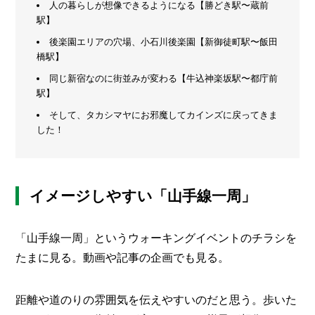
人の暮らしが想像できるようになる【勝どき駅〜蔵前
メ
駅】
ー
後楽園エリアの穴場、小石川後楽園【新御徒町駅〜飯田
カ
橋駅】
ー
/
B
同じ新宿なのに街並みが変わる【牛込神楽坂駅〜都庁前
R
駅】
A
そして、タカシマヤにお邪魔してカインズに戻ってきま
N
した！
D
ク
リ
エ
イメージしやすい「山手線一周」
イ
タ
ー
「山手線一周」というウォーキングイベントのチラシを
/
C
たまに見る。動画や記事の企画でも見る。
R
E
A
距離や道のりの雰囲気を伝えやすいのだと思う。歩いた
T