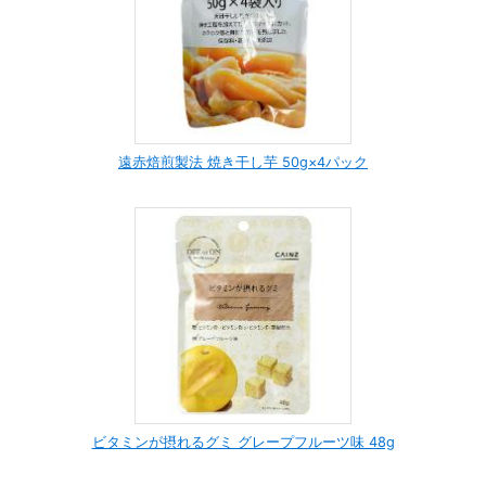
遠赤焙煎製法 焼き干し芋 50g×4パック
ビタミンが摂れるグミ グレープフルーツ味 48g