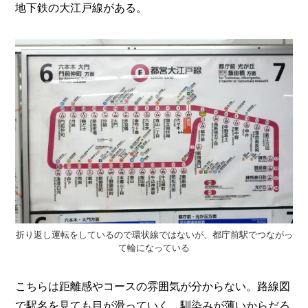
I
地下鉄の大江戸線がある。
N
Z
-
S
T
A
F
F
折り返し運転をしているので環状線ではないが、都庁前駅でつながっ
て輪になっている
こちらは距離感やコースの雰囲気が分からない。路線図
で駅名を見ても目が滑っていく。馴染みが薄いからだろ