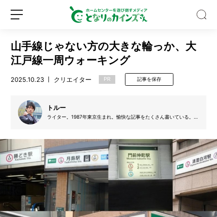
山手線じゃない方の大きな輪っか、大
江戸線一周ウォーキング
2025.10.23
クリエイター
PR
記事を保存
ゴ
ミ
トルー
箱
ライター。1987年東京生まれ。愉快な記事をたくさん書いている。し
めじを背の順に並べたり1メートルの箸でパンを食べたり。背が少し
の
高い。
種
新
ロ
類、
規
グ
多
登
イ
す
録
ン
ぎ
な
い？
バ
イ