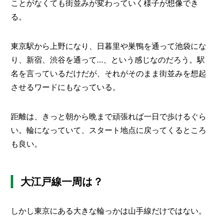
ことがなくても街並みが変わっていく様子が想像でき
O
R
る。
ユ
ー
東京駅から上野になり、日暮里や巣鴨を通って池袋にな
ザ
り、新宿、渋谷を通って…、という感じなのだろう。駅
ー
/
C
名を言っているだけだが、それがそのまま街並みを想起
U
させるワードにもなっている。
S
T
O
距離は、きっと朝から晩まで頑張れば一日で歩けるぐら
M
い。輪になっていて、スタート地点に戻ってくるところ
E
R
も良い。
ス
タ
ッ
大江戸線一周は？
フ
/
C
A
しかし東京にある大きな輪っかは山手線だけではない。