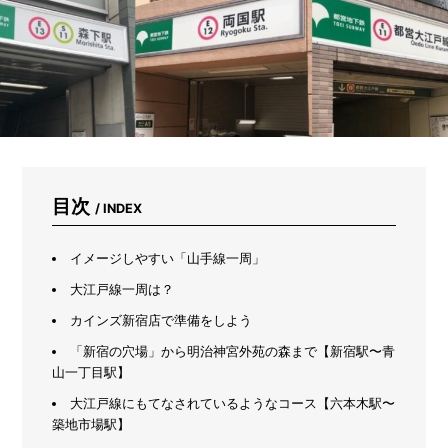
ヤ
ー
が
教
え
る
「ち
ょ
う
ど
い
目次
/ INDEX
い
一
個」
イメージしやすい「山手線一周」
の
見
大江戸線一周は？
つ
カインズ新宿店で準備をしよう
け
方
「新宿の穴場」から明治神宮外苑の森まで【新宿駅〜青
山一丁目駅】
大江戸線にもてなされているようなコース【六本木駅〜
築地市場駅】