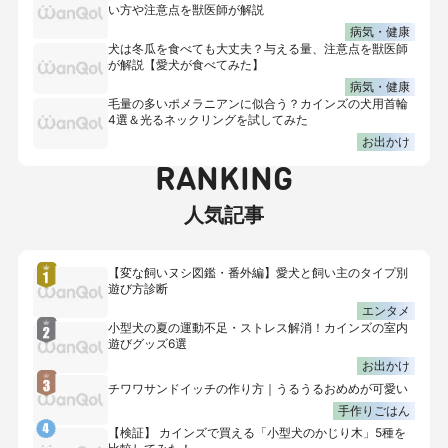
い方や注意点を獣医師が解説
病気・健康
犬は冬瓜を食べても大丈夫？与える量、注意点を獣医師
が解説【愛犬が食べてみた】
病気・健康
毛量の多いポメラニアンに似合う？カインズの犬用首輪
4選＆光るネックリングを試してみた
お出かけ
RANKING
人気記事
【変な飼いヌシ図鑑・番外編】愛犬と飼い主のタイプ別
遊び方診断
エンタメ
小型犬の夏の運動不足・ストレス解消！カインズの室内
遊びグッズ6選
お出かけ
チワワサンドイッチの作り方｜うるうるおめめが可愛い
手作りごはん
【検証】 カインズで買える「小型犬のかじり木」5種を