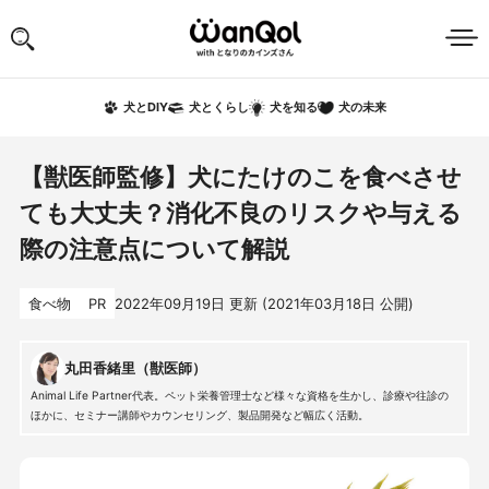
犬の未来
犬とDIY
犬とくらし
犬を知る
【獣医師監修】犬にたけのこを食べさせ
ても大丈夫？消化不良のリスクや与える
際の注意点について解説
食べ物
PR
2022年09月19日
更新 (
2021年03月18日
公開)
丸田香緒里（獣医師）
Animal Life Partner代表。ペット栄養管理士など様々な資格を生かし、診療や往診の
ほかに、セミナー講師やカウンセリング、製品開発など幅広く活動。