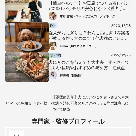
【簡単ヘルシー】お豆腐でつくる蒸しパン
♪栄養価バッチリの安心おやつ《愛犬手作
りごはんレシピ》
水野 雪絵（ペットごはんコーディネーター）
DIY
2020/12/18
愛犬がおにぎりに!? わんこおにぎり考案者
が教える作り方のコツ！他犬種のアレンジ
法も紹介
chiko（DIYクリエイター ）
食べ物
2022/02/25
犬にきのこを与えても大丈夫！食べさせて
もいい種類やおすすめの与え方、注意点を
解説【獣医師監修】
林美彩（獣医師）
【獣医師監修】犬にたけのこを食べさせても大
TOP
犬を知る
食べ物
丈夫？消化不良のリスクや与える際の注意点に
ついて解説
専門家・監修プロフィール