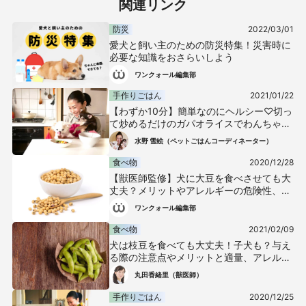
関連リンク
防災
2022/03/01
愛犬と飼い主のための防災特集！災害時に
必要な知識をおさらいしよう
ワンクォール編集部
手作りごはん
2021/01/22
【わずか10分】簡単なのにヘルシー♡切っ
て炒めるだけのガパオライスでわんちゃん
と一緒にアジア旅行気分！
水野 雪絵（ペットごはんコーディネーター）
食べ物
2020/12/28
【獣医師監修】犬に大豆を食べさせても大
丈夫？メリットやアレルギーの危険性、節
分の豆の注意点などについて解説
ワンクォール編集部
食べ物
2021/02/09
犬は枝豆を食べても大丈夫！子犬も？与え
る際の注意点やメリットと適量、アレルギ
ーについて解説【獣医師監修】
丸田香緒里（獣医師）
手作りごはん
2020/12/25