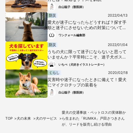
白山聡子（獣医師）
防災
2022/04/13
愛犬が迷子になったらどうすれば？探す手
順と迷子にさせないための対策について解
説【獣医師監修】
ワンクォール編集部
防災
2022/01/04
うちの犬に限って迷子にならないと思って
いませんか？平常時にこそ、迷子犬ポスタ
ーを準備して！【テンプレート無料配布】
いちぺ（犬好きイラストレーター）
くらし
2020/02/18
災害時や迷子になったときに備えて！愛犬
にマイクロチップの装着を
白山聡子（獣医師）
愛犬の交通事故・ペットロスの実体験か
TOP
犬の未来
犬のサービス
ら生まれた「RUMKA」戸田さつきさん
が、リードを販売し続ける理由