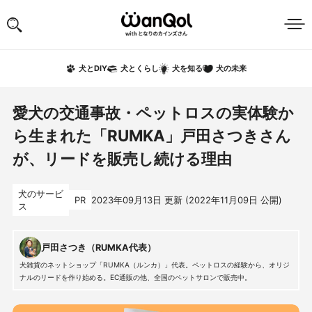
犬の未来
犬とDIY
犬とくらし
犬を知る
愛犬の交通事故・ペットロスの実体験か
ら生まれた「RUMKA」戸田さつきさん
が、リードを販売し続ける理由
犬のサービ
PR
2023年09月13日
更新 (
2022年11月09日
公開)
ス
戸田さつき（RUMKA代表）
犬雑貨のネットショップ「RUMKA（ルンカ）」代表。ペットロスの経験から、オリジ
ナルのリードを作り始める。EC通販の他、全国のペットサロンで販売中。