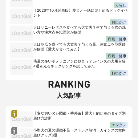
くらし
【2026年10月関西版】愛犬と一緒に楽しめるドッグイベ
ント
お出かけ
犬はサニーレタスを食べても大丈夫？生で与える際の洗
い方や注意点を獣医師が解説
病気・健康
犬は冬瓜を食べても大丈夫？与える量、注意点を獣医師
が解説【愛犬が食べてみた】
病気・健康
毛量の多いポメラニアンに似合う？カインズの犬用首輪
4選＆光るネックリングを試してみた
お出かけ
RANKING
人気記事
【変な飼いヌシ図鑑・番外編】愛犬と飼い主のタイプ別
遊び方診断
エンタメ
小型犬の夏の運動不足・ストレス解消！カインズの室内
遊びグッズ6選