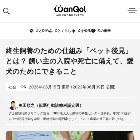
犬の未来
犬とDIY
犬とくらし
犬を知る
終生飼養のための仕組み「ペット後見」
とは？ 飼い主の入院や死亡に備えて、愛
犬のためにできること
社会
PR
2026年06月15日
更新 (
2023年06月09日
公開)
奥田順之（獣医行動診療科認定医）
ぎふ動物行動クリニック院長、NPO法人人と動物の共生センター理事長。年間100症例
以上の問題行動を診察。動物行動の専門家として、ペット産業の適正化に取り組む。