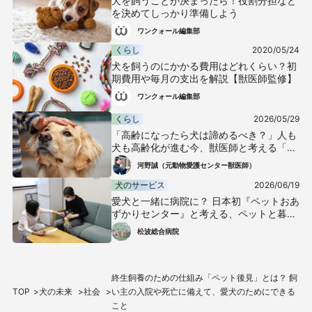
犬を飼うことが決まったら！役割分担など
を決めてしっかり準備しよう
ワンクォール編集部
くらし
2020/05/24
犬を飼うのにかかる費用はどれくらい？初
期費用や毎月の支出を解説【獣医師監修】
ワンクォール編集部
くらし
2026/05/29
「高齢になったら犬は諦めるべき？」人も
犬も高齢化が進む今、獣医師と考える「終
生飼養」
河野誠（元動物愛護センター獣医師）
犬のサービス
2026/06/19
愛犬と一緒に病院に？ 日本初『ペットおあ
ずかりセンター』と考える、ペットと暮ら
す人の医療の未来
松波総合病院
終生飼養のための仕組み「ペット後見」とは？ 飼
TOP
犬の未来
社会
い主の入院や死亡に備えて、愛犬のためにできる
こと