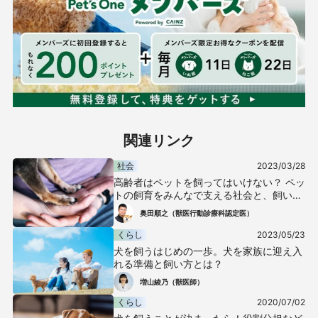
関連リンク
社会
2023/03/28
高齢者はペットを飼ってはいけない？ ペッ
トの飼育をみんなで支える社会と、飼い主
のあり方について考えよう
奥田順之（獣医行動診療科認定医）
くらし
2023/05/23
犬を飼うはじめの一歩。犬を家族に迎え入
れる準備と飼い方とは？
増山綾乃（獣医師）
くらし
2020/07/02