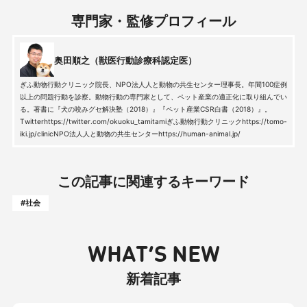
専門家・監修プロフィール
奥田順之（獣医行動診療科認定医）
ぎふ動物行動クリニック院長、NPO法人人と動物の共生センター理事長。年間100症例
以上の問題行動を診察。動物行動の専門家として、ペット産業の適正化に取り組んでい
る。著書に『犬の咬みグセ解決塾（2018）』『ペット産業CSR白書（2018）』。
Twitterhttps://twitter.com/okuoku_tamitamiぎふ動物行動クリニックhttps://tomo-
iki.jp/clinicNPO法人人と動物の共生センターhttps://human-animal.jp/
この記事に関連するキーワード
#社会
WHAT’S NEW
新着記事