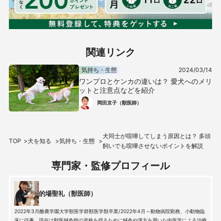
関連リンク
気持ち・生態
2024/03/14
ワンプロとケンカの違いは？ 愛犬へのメリ
ットと注意点などを紹介
岡田京子（獣医師）
犬同士が喧嘩してしまう原因とは？ 多頭
TOP
犬を知る
気持ち・生態
飼いでも喧嘩させないポイントを解説
専門家・監修プロフィール
的場聖礼（獣医師）
2022年3月酪農学園大学獣医学群獣医学類卒業/2022年4月～動物病院勤務、小動物臨
床に従事、現在は獣医鍼灸師の資格を得るために鍼灸や漢方を用いた中医学による治療