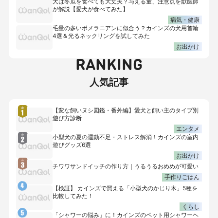
犬は冬瓜を食べても大丈夫？与える量、注意点を獣医師
が解説【愛犬が食べてみた】
病気・健康
毛量の多いポメラニアンに似合う？カインズの犬用首輪
4選＆光るネックリングを試してみた
お出かけ
RANKING
人気記事
【変な飼いヌシ図鑑・番外編】愛犬と飼い主のタイプ別
遊び方診断
エンタメ
小型犬の夏の運動不足・ストレス解消！カインズの室内
遊びグッズ6選
お出かけ
チワワサンドイッチの作り方｜うるうるおめめが可愛い
手作りごはん
【検証】 カインズで買える「小型犬のかじり木」5種を
比較してみた！
くらし
「シャワーの悩み」に！カインズのペット用シャワーヘ