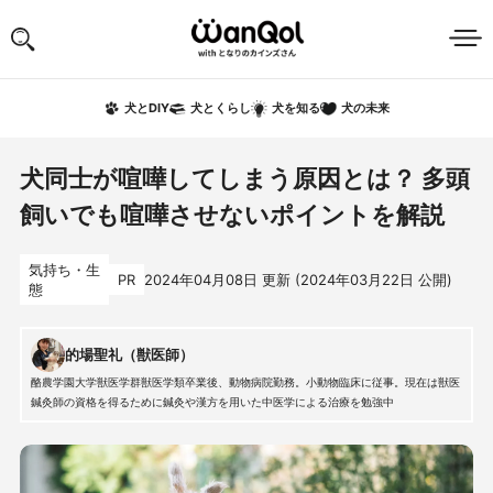
犬の未来
犬とDIY
犬とくらし
犬を知る
犬同士が喧嘩してしまう原因とは？ 多頭
飼いでも喧嘩させないポイントを解説
気持ち・生
PR
2024年04月08日
更新 (
2024年03月22日
公開)
態
的場聖礼（獣医師）
酪農学園大学獣医学群獣医学類卒業後、動物病院勤務。小動物臨床に従事。現在は獣医
鍼灸師の資格を得るために鍼灸や漢方を用いた中医学による治療を勉強中