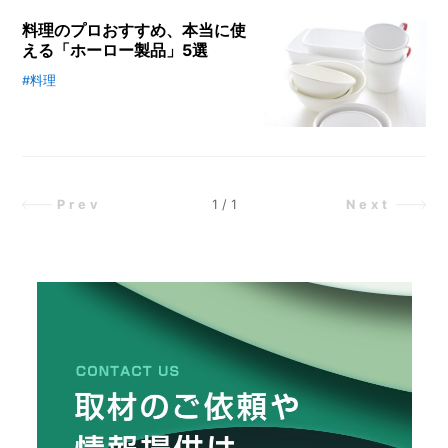
知られています。掃除に使う場合、
リ
料理のプロおすすめ、本当に使
メ
し
重曹は「アルカリ性」なので、「酸
える「ホーロー製品」5選
た
ー
性」の汚れに振りかけると中和され
カ
て落としやすくなります。身近な例
#料理
やかんや鍋から、お風呂に洗面台ま
ー
/
でいうと、油汚れ・手あか・皮脂な
で、身のまわりにあるたくさんの
B
どが酸性の汚れです。また、研磨効
「ホーロー製品」。ホーローは汚れ
R
果があるのでクレンザーの代わり
A
やにおいが付きにくく、お手入れが
に、消臭効果があるので消臭剤の代
N
楽なイメージがありますが、実際ホ
D
わりに使うなど、汚れ落とし以外に
ーローとはどんなものなのでしょう
1
/
1
Prev
Next
もさまざまな場面で活躍してくれる
か。ホーローとは、鉄やアルミニウ
ク
優れものなのです。
ムなどの金属の表面に、ガラス質の
リ
釉薬（ゆうやく）を焼き付けたも
エ
イ
の。強くさびやすい「金属」の特徴
タ
と、美しくもろい「ガラス」の特性
ー
/
の両方を持ち合わせています。
C
R
E
A
T