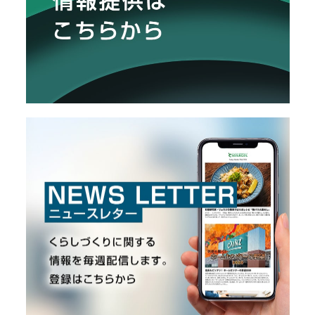
O
R
ユ
ー
ザ
ー
/
C
U
S
T
O
M
E
R
ス
タ
ッ
フ
/
C
A