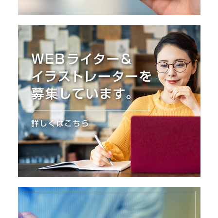
I
N
Z
-
S
T
A
F
F