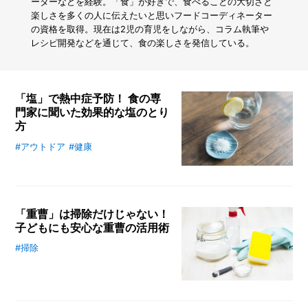
ス
ーターなどを経験。「食」が好きで、食べることの大切さと
を
楽しさを多くの人に伝えたいと思いフードコーディネーター
有
の資格を取得。現在は2児の育児をしながら、コラム執筆や
効
レシピ開発などを通じて、食の楽しさを発信している。
活
用！
ス
ラ
「塩」で熱中症予防！ 食の専
イ
門家に聞いた効果的な塩のとり
ド
方
2
段
#アウトドア
#健康
梅雨が明け、夏本番になると気を付
ラ
けたいのが熱中症。人によって症状
ッ
はさまざまですが、体のだるさ、吐
ク
き気、めまい、立ちくらみなどが熱
で
シ
「重曹」は掃除だけじゃない！
中症の主な症状です。「予防には水
ン
子どもにも安心な重曹の活用術
分と塩をとるとよい」とよく聞きま
ク
すが、どのようにとったらよいので
#掃除
下
重曹は、科学名「炭酸水素ナトリウ
しょうか？ 熱中症の基礎知識、効
が
ム」、別名「ベーキングソーダ」と
ス
果的な塩のとり方、手軽にできる熱
呼ばれ、食品のアク抜きに使われる
ッ
中症対策をフードコーディネーター
など、口にしても安全な素材として
キ
がお伝えします。