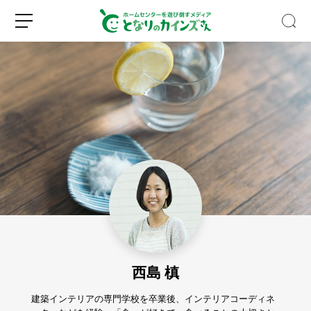
キ
ッ
チ
ン
収
新
ロ
納
規
グ
の
登
イ
デ
録
ン
ッ
ド
西島 槙
ス
ペ
ー
建築インテリアの専門学校を卒業後、インテリアコーディネ