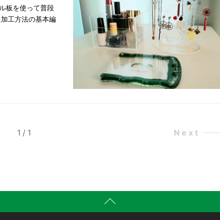
リル板を使って普段
た加工方法の基本編
1
/
1
Next