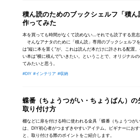
積ん読のためのブックシェルフ「積ん
作ってみた
本を買っても時間がなくて読めない…それでも読了する意
そんなアナタのために「積ん読」専用のブックシェルフをD
は“縦に本を置く”が、これは読んだ本だけに許される配置
い本は“横に積んで”いきたい。ということで、オリジナル
てみたいと思う。
#DIY
#インテリア
#収納
蝶番（ちょうつがい・ちょうばん）の
取り付け方
棚などに扉を付ける時に使われる金具「蝶番（ちょうつが
は、DIY初心者がつまずきやすいアイテム。ビギナーにおす
と、取り付ける際のポイントをご紹介します。