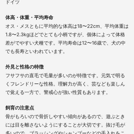
ドイツ
体高・体重・平均寿命
オス・メスともに平均的な体高は
18
〜
22cm
、平均体重は
1.8
〜
2.3kg
ほどでとても小柄ですが、個体によって体格
差がでやすい犬種です。平均寿命は
12
〜
16
歳で、犬の中
でも長寿といわれています。
外見と性格の特徴
フサフサの直毛で毛量が多いのが特徴です。元気で明る
くフレンドリーな性格。理解力が高く、芸なども楽しん
で覚える一方で、警戒心が強い性質もあります。
飼育の注意点
骨がもろいので骨折しやすい傾向があるので、遊ぶとき
には目を離さないようにすることが大切です。抜け毛が
多いので、ブラッシングやシャンプーなどの手入れをこ