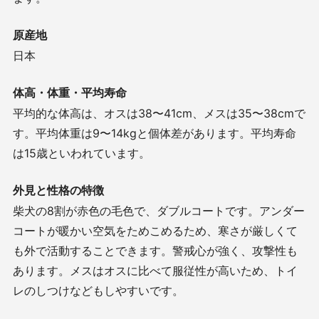
原産地
日本
体高・体重・平均寿命
平均的な体高は、オスは
38
〜
41cm
、メスは
35
〜
38cm
で
す。平均体重は
9
〜
14kg
と個体差があります。平均寿命
は
15
歳といわれています。
外見と性格の特徴
柴犬の
8
割が赤色の毛色で、ダブルコートです。アンダー
コートが暖かい空気をためこめるため、寒さが厳しくて
も外で活動することできます。警戒心が強く、攻撃性も
あります。メスはオスに比べて服従性が高いため、トイ
レのしつけなどもしやすいです。