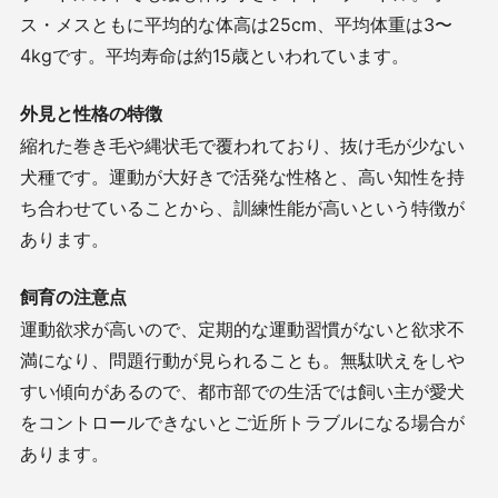
ス・メスともに平均的な体高は
25cm
、平均体重は
3
〜
4kg
です。平均寿命は約
15
歳といわれています。
外見と性格の特徴
縮れた巻き毛や縄状毛で覆われており、抜け毛が少ない
犬種です。運動が大好きで活発な性格と、高い知性を持
ち合わせていることから、訓練性能が高いという特徴が
あります。
飼育の注意点
運動欲求が高いので、定期的な運動習慣がないと欲求不
満になり、問題行動が見られることも。無駄吠えをしや
すい傾向があるので、都市部での生活では飼い主が愛犬
をコントロールできないとご近所トラブルになる場合が
あります。