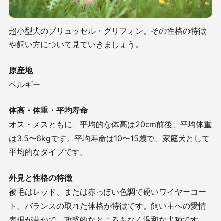
超小型犬のブリュッセル・グリフォン。その性格の特徴
や飼い方について見ていきましょう。
原産地
ベルギー
体高・体重・平均寿命
オス・メスともに、平均的な体高は
20cm
前後、平均体重
は
3.5
〜
6kg
です。平均寿命は
10
〜
15
歳で、家庭犬として
平均的なタイプです。
外見と性格の特徴
被毛はレッド、または赤っぽい色調で硬いワイヤーコー
ト。バランスの取れた体格が特徴です。飼い主への愛情
表現が豊かで、攻撃的なところもなく温和な犬種です。