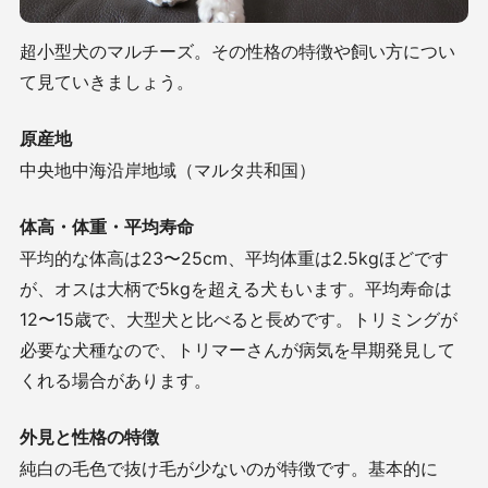
超小型犬のマルチーズ。その性格の特徴や飼い方につい
て見ていきましょう。
原産地
中央地中海沿岸地域（マルタ共和国）
体高・体重・平均寿命
平均的な体高は
23
〜
25cm
、平均体重は
2.5kg
ほどです
が、オスは大柄で
5kg
を超える犬もいます。平均寿命は
12
〜
15
歳で、大型犬と比べると長めです。トリミングが
必要な犬種なので、トリマーさんが病気を早期発見して
くれる場合があります。
外見と性格の特徴
純白の毛色で抜け毛が少ないのが特徴です。基本的に