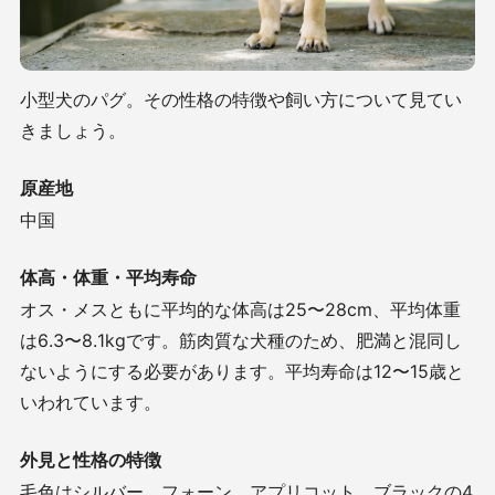
小型犬のパグ。その性格の特徴や飼い方について見てい
きましょう。
原産地
中国
体高・体重・平均寿命
オス・メスともに平均的な体高は
25
〜
28cm
、平均体重
は
6.3
〜
8.1kg
です。筋肉質な犬種のため、肥満と混同し
ないようにする必要があります。平均寿命は
12
〜
15
歳と
いわれています。
外見と性格の特徴
毛色はシルバー、フォーン、アプリコット、ブラックの
4