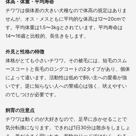
体高・体重・平均寿命
チワワは個体差の大きい犬種なので体高の規定はありま
せんが、オス・メスともに平均的な体高は
12
〜
20cm
で
す。平均体重は
1.5
〜
3kg
とされています。平均寿命は
14
〜
16
歳と比較的、長生きをします。
外見と性格の特徴
体格がとても小さいチワワ。その被毛には、短毛のスム
ースコートと長毛のロングコートの
2
タイプがあり、個体
によって違います。活動性は低めで飼い主への愛着が強
いです。逆に知らない人への警戒心は強く、吠えやすい
のでしつけが必要です。
飼育の注意点
チワワは動くのが大好きなので、足早に歩かせることで
気分転換になります。できれば
1
日
30
分は散歩をしましょ
う。首が小さく弱いため、首輪やリードではなく、なる