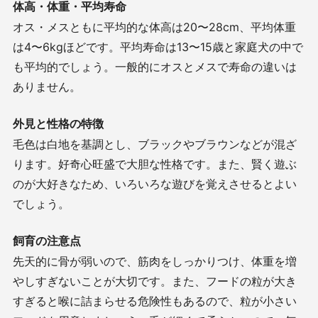
体高・体重・平均寿命
オス・メスともに平均的な体高は
20
〜
28cm
、平均体重
は
4
〜
6kg
ほどです。平均寿命は
13
〜
15
歳と家庭犬の中で
も平均的でしょう。一般的にオスとメスで寿命の違いは
ありません。
外見と性格の特徴
毛色は白地を基調とし、ブラックやブラウンなどが混ざ
ります。好奇心旺盛で大胆な性格です。また、賢く遊ぶ
のが大好きなため、いろいろな遊びを覚えさせるとよい
でしょう。
飼育の注意点
先天的に骨が弱いので、筋肉をしっかりつけ、体重を増
やしすぎないことが大切です。また、フードの粒が大き
すぎると喉に詰まらせる危険性もあるので、粒が小さい