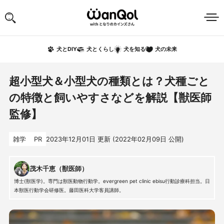
犬の未来
犬とDIY
犬とくらし
犬を知る
超小型犬＆小型犬の種類とは？犬種ごと
の特徴と飼いやすさなどを解説【獣医師
監修】
雑学
PR
2023年12月01日
更新 (
2022年02月09日
公開)
茂木千恵（獣医師）
博士(獣医学)。専門は獣医動物行動学。evergreen pet clinic ebisu行動診療科担当。日
本獣医行動学会研修医。藤田医科大学客員講師。