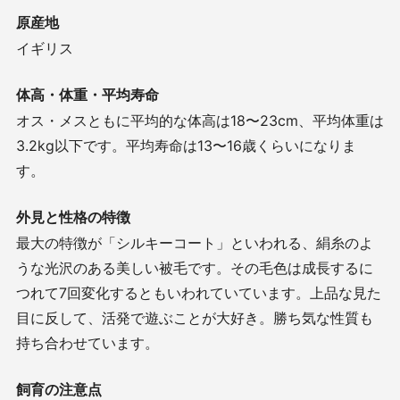
原産地
イギリス
体高・体重・平均寿命
オス・メスともに平均的な体高は
18
〜
23cm
、平均体重は
3.2kg
以下です。平均寿命は
13
〜
16
歳くらいになりま
す。
外見と性格の特徴
最大の特徴が「シルキーコート」といわれる、絹糸のよ
うな光沢のある美しい被毛です。その毛色は成長するに
つれて
7
回変化するともいわれていています。上品な見た
目に反して、活発で遊ぶことが大好き。勝ち気な性質も
持ち合わせています。
飼育の注意点