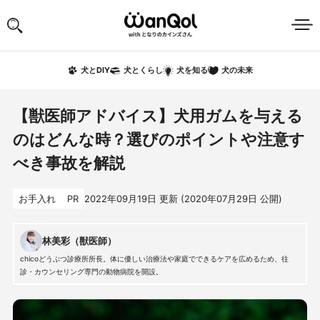
犬の未来
犬とDIY
犬とくらし
犬を知る
【獣医師アドバイス】犬用ガムを与える
のはどんな時？選びのポイントや注意す
べき事故を解説
お手入れ
PR
2022年09月19日
更新 (
2020年07月29日
公開)
林美彩（獣医師）
chicoどうぶつ診療所所長。体に優しい治療法や家庭でできるケアを広めるため、往
診・カウンセリング専門の動物病院を開設。