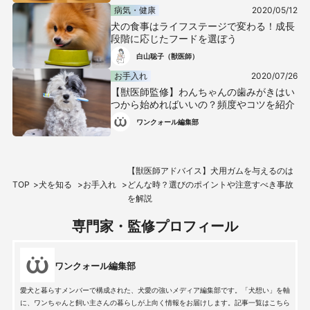
病気・健康
2020/05/12
犬の食事はライフステージで変わる！成長
段階に応じたフードを選ぼう
白山聡子（獣医師）
お手入れ
2020/07/26
【獣医師監修】わんちゃんの歯みがきはい
つから始めればいいの？頻度やコツを紹介
ワンクォール編集部
【獣医師アドバイス】犬用ガムを与えるのは
TOP
犬を知る
お手入れ
どんな時？選びのポイントや注意すべき事故
を解説
専門家・監修プロフィール
ワンクォール編集部
愛犬と暮らすメンバーで構成された、犬愛の強いメディア編集部です。「犬想い」を軸
に、ワンちゃんと飼い主さんの暮らしが上向く情報をお届けします。記事一覧はこちら