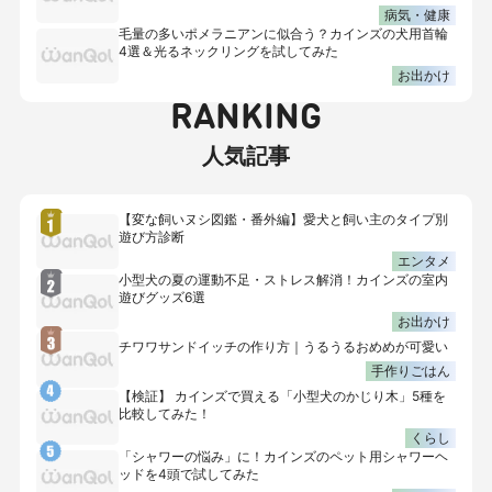
病気・健康
毛量の多いポメラニアンに似合う？カインズの犬用首輪
4選＆光るネックリングを試してみた
お出かけ
RANKING
人気記事
【変な飼いヌシ図鑑・番外編】愛犬と飼い主のタイプ別
遊び方診断
エンタメ
小型犬の夏の運動不足・ストレス解消！カインズの室内
遊びグッズ6選
お出かけ
チワワサンドイッチの作り方｜うるうるおめめが可愛い
手作りごはん
【検証】 カインズで買える「小型犬のかじり木」5種を
比較してみた！
くらし
「シャワーの悩み」に！カインズのペット用シャワーヘ
ッドを4頭で試してみた