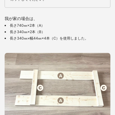
我が家の場合は、
長さ740㎜×2本（A）
長さ340㎜×2本（B）
長さ340㎜×幅44㎜×4本（C）を使用しました。