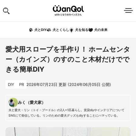
犬の未来
犬とDIY
犬とくらし
犬を知る
愛犬用スロープを手作り！ ホームセンタ
ー（カインズ）のすのこと木材だけでで
きる簡単DIY
DIY
PR
2026年07月23日
更新 (
2024年06月05日
公開)
みく（愛犬家）
夫と愛犬・リン（トイ・プードル）の2人+1匹暮らし。賃貸diyやインテリアについて
SNSにて発信している。リンのための愛犬グッズもdiyすることにハマっている。