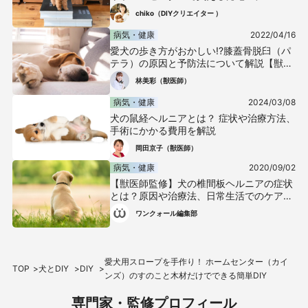
製ブロックでお手軽ステップ作り
chiko（DIYクリエイター ）
病気・健康
2022/04/16
愛犬の歩き方がおかしい!?膝蓋骨脱臼（パ
テラ）の原因と予防法について解説【獣医
師監修】
林美彩（獣医師）
病気・健康
2024/03/08
犬の鼠経ヘルニアとは？ 症状や治療方法、
手術にかかる費用を解説
岡田京子（獣医師）
病気・健康
2020/09/02
【獣医師監修】犬の椎間板ヘルニアの症状
とは？原因や治療法、日常生活でのケアや
予防法などについて解説
ワンクォール編集部
愛犬用スロープを手作り！ ホームセンター（カイ
TOP
犬とDIY
DIY
ンズ）のすのこと木材だけでできる簡単DIY
専門家・監修プロフィール