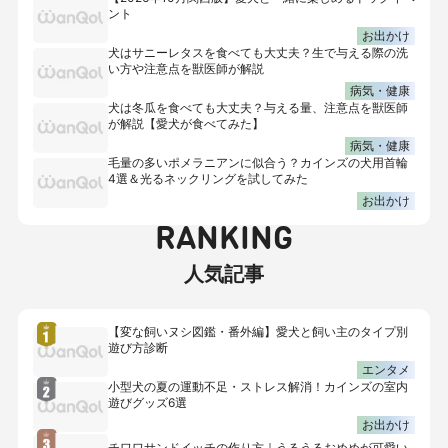
ント
お出かけ
犬はサニーレタスを食べても大丈夫？生で与える際の洗
い方や注意点を獣医師が解説
病気・健康
犬は冬瓜を食べても大丈夫？与える量、注意点を獣医師
が解説【愛犬が食べてみた】
病気・健康
毛量の多いポメラニアンに似合う？カインズの犬用首輪
4選＆光るネックリングを試してみた
お出かけ
RANKING
人気記事
【変な飼いヌシ図鑑・番外編】愛犬と飼い主のタイプ別
遊び方診断
エンタメ
小型犬の夏の運動不足・ストレス解消！カインズの室内
遊びグッズ6選
お出かけ
チワワサンドイッチの作り方｜うるうるおめめが可愛い