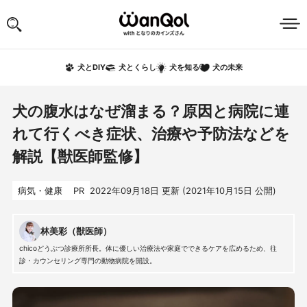
犬の未来
犬とDIY
犬とくらし
犬を知る
犬の腹水はなぜ溜まる？原因と病院に連
れて行くべき症状、治療や予防法などを
解説【獣医師監修】
病気・健康
PR
2022年09月18日
更新 (
2021年10月15日
公開)
林美彩（獣医師）
chicoどうぶつ診療所所長。体に優しい治療法や家庭でできるケアを広めるため、往
診・カウンセリング専門の動物病院を開設。