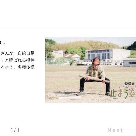
る。
ヤさんが、自給自足
し」と呼ばれる棍棒
いるそう。多種多様
1
/
1
Next