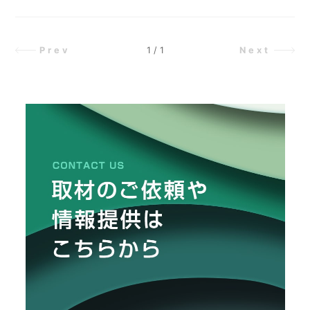
O
グス代表取締役社長兼CEOの髙田
R
旭人​​氏と、カインズ執行役員CHRO
（最高人事責任者）西田政之が「小
ユ
1
/
1
Prev
Next
売業の未来」というテーマで対談。
ー
ザ
経営哲学やビジネスの本質について
ー
掘り下げていきます。
/
C
U
S
T
O
M
E
R
ス
タ
ッ
フ
/
C
A