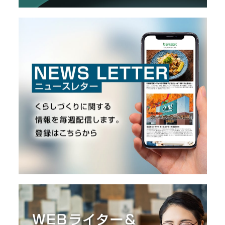
I
N
Z
-
S
T
A
F
F