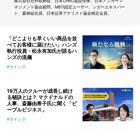
カ
株式会社社外取締役、日本CHRO協会理事、日本アンガーマ
イ
ネジメント協会顧問、MBTI認定ユーザー、シガーエキスパー
ン
ト、森林組合員、日本証券アナリスト協会検定会員。
ズ
で
ト
イ
「どこよりも早くいい商品を並
レ
べてお客様に届けたい」ハンズ
を
執行役員・松永有加氏が語るハ
快
ンズの流儀
適
に
#カインズ
カインズ社内だけで視聴できる社内
し
ラジオ“らららジオ“の対談企画「C
て
HRO TALK LIVE」から、ハンズ執
み
行役員・松永有加さんとの対談をと
た
19万人のクルーが成長し続け
なりのカインズさんでもお届けしま
る秘訣とは？ マクドナルドの
人事、斎藤由希子氏に聞く「ピ
す。カインズの最高人事責任者西田
ープルビジネス」
政之と共に「カインズとハンズ未
来」というテーマで熱く話します。
#カインズ
カインズ執行役員CHRO西田政之が
ビジネスの本質に迫る「CHRO TAL
K LIVE」。今回は、マクドナルド