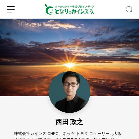
自
宅
の
ト
イ
新
ロ
レ
規
グ
が
登
イ
暑
録
ン
す
ぎ
西田 政之
た
の
で、
株式会社カインズ CHRO、ネッツ トヨタ ニューリー北大阪