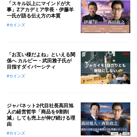
人事本部執行役員チーフピープルオ
「スキル以上にマインドが大
メ
フィサーの斎藤由希子氏と対談。ク
事」Zアカデミア学長・伊藤羊
ー
一氏が語る伝え方の本質
ルーや従業員への価値提供を行うピ
カ
ープルビジネスの取り組みを伺いま
#カインズ
カインズ執行役員CHRO（最高人事
ー
/
した。
責任者) 西田政之が経営者や各分野
B
R
のエキスパートをゲストに「ビジネ
A
スの本質」や「キャリア」について
N
「お互い様だよね」といえる関
探求する番組『CHRO TALK LIV
D
係へ カルビー・武田雅子氏が
E』。今回はZホールディングス株
目指すダイバーシティ
式会社の企業内大学である「Zアカ
ク
デミア」学長の伊藤羊一氏と「伝わ
#カインズ
リ
カルビー常務執行役員兼人事総務本
るコミュニケーション」というテー
エ
部長の武田雅子さんとカインズ執行
イ
マで対談を行いました。
役員CHRO西田政之が人事のキャリ
タ
アについて対談。武田さんがこれま
ー
/
ジャパネット2代目社長髙田旭
でどのような経歴を歩まれて現在の
C
人の経営哲学「商品を9割削
ポジションに至ったのか？ ヒスト
R
減」しても売上が伸び続ける理
リーをお届けします。
E
由
A
T
#カインズ
株式会社ジャパネットホールディン