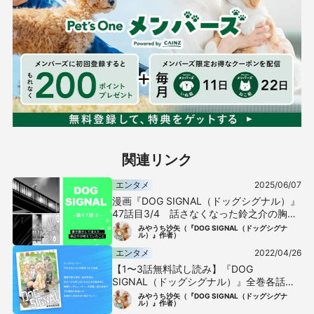
関連リンク
エンタメ
2025/06/07
漫画『DOG SIGNAL（ドッグシグナル）』
47話目3/4 話さなくなった鈴之介の胸の
内
みやうち沙矢（『DOG SIGNAL（ドッグシグナ
ル）』作者）
エンタメ
2022/04/26
【1〜3話無料試し読み】『DOG
SIGNAL（ドッグシグナル）』全巻各話あ
らすじまとめ-すべての犬好きに捧ぐ漫画
みやうち沙矢（『DOG SIGNAL（ドッグシグナ
ル）』作者）