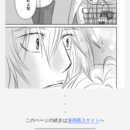
・
・
・
このページの続きは
漫画購入サイト
へ
------------------------------