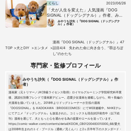
くらし
2023/06/26
「犬が人生を変えた」人気漫画『DOG
SIGNAL（ドッグシグナル）』作者、みや
うち沙矢さんの物語
みやうち沙矢（『DOG SIGNAL（ドッグシグナ
ル）』作者）
漫画『DOG SIGNAL（ドッグシグナル）』47
TOP
犬とDIY
エンタメ
話目4/4 失われた命に向き合う、“罪ほろぼ
し”のかたち
専門家・監修プロフィール
みやうち沙矢（『DOG SIGNAL（ドッグシグナル）』作
者）
漫画家（元トリマー／JKCB級ライセンス取得）ロイヤルグルーミング学院研究科卒業
後、講談社別冊フレンドで漫画家デビュー。恋愛少女漫画を連載しながら、時々長編の
犬漫画を描いていました。2018年よりドッグトレーナーが主役の漫画
『DOGSIGNAL』を KADOKAWA〈BRIDGECOMICS〉にてWEB連載中。NHKEテレ
にてアニメ『ドッグシグナル』も放送された。コミックスも現在好評発売中（以下続
刊）漫画を通じて、犬ともっと心を通わせる為の提案やエールを送っています。
https://comic-walker.com/contents/detail/KDCW_CB01200483010000_68/愛犬
は2008年生まれのトイ・プードル（通称／兄くん♂）と2ヶ月半年下のスタンダード・