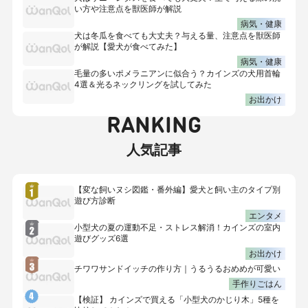
い方や注意点を獣医師が解説
病気・健康
犬は冬瓜を食べても大丈夫？与える量、注意点を獣医師
が解説【愛犬が食べてみた】
病気・健康
毛量の多いポメラニアンに似合う？カインズの犬用首輪
4選＆光るネックリングを試してみた
お出かけ
RANKING
人気記事
【変な飼いヌシ図鑑・番外編】愛犬と飼い主のタイプ別
遊び方診断
エンタメ
小型犬の夏の運動不足・ストレス解消！カインズの室内
遊びグッズ6選
お出かけ
チワワサンドイッチの作り方｜うるうるおめめが可愛い
手作りごはん
【検証】 カインズで買える「小型犬のかじり木」5種を