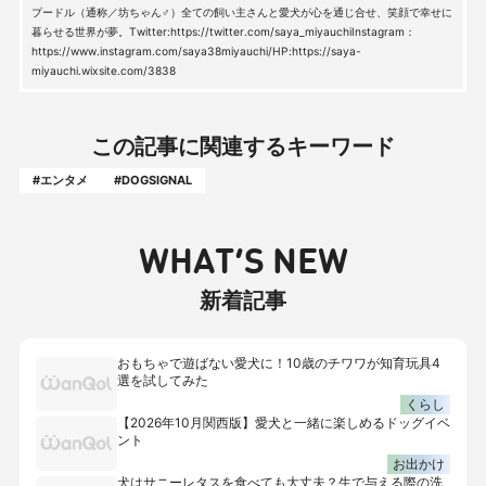
プードル（通称／坊ちゃん♂）全ての飼い主さんと愛犬が心を通じ合せ、笑顔で幸せに
暮らせる世界が夢。Twitter:https://twitter.com/saya_miyauchiInstagram：
https://www.instagram.com/saya38miyauchi/HP:https://saya-
miyauchi.wixsite.com/3838
この記事に関連するキーワード
#エンタメ
#DOGSIGNAL
WHAT’S NEW
新着記事
おもちゃで遊ばない愛犬に！10歳のチワワが知育玩具4
選を試してみた
くらし
【2026年10月関西版】愛犬と一緒に楽しめるドッグイベ
ント
お出かけ
犬はサニーレタスを食べても大丈夫？生で与える際の洗