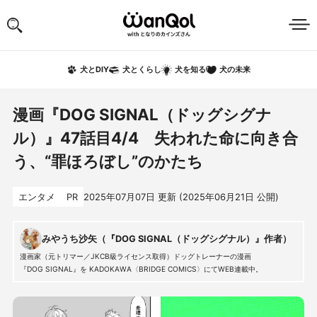
犬の未来
犬とDIY
犬とくらし
犬を知る
漫画『DOG SIGNAL（ドッグシグナ
ル）』47話目4/4 失われた命に向き合
う、“罪ほろぼし”のかたち
エンタメ
PR
2025年07月07日
更新 (
2025年06月21日
公開)
みやうち沙矢（『DOG SIGNAL（ドッグシグナル）』作者）
漫画家（元トリマー／JKCB級ライセンス取得）ドッグトレーナーの漫画
『DOG SIGNAL』を KADOKAWA〈BRIDGE COMICS〉にてWEB連載中。