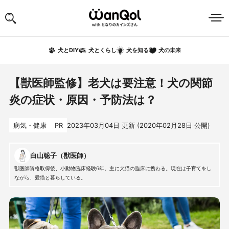
犬の未来
犬とDIY
犬とくらし
犬を知る
【獣医師監修】老犬は要注意！犬の関節
炎の症状・原因・予防法は？
病気・健康
PR
2023年03月04日
更新 (
2020年02月28日
公開)
白山聡子（獣医師）
獣医師資格取得後、小動物臨床経験6年。主に犬猫の臨床に携わる。現在は子育てをし
ながら、愛猫と暮らしている。