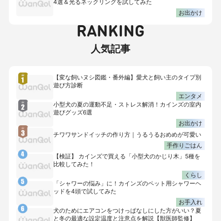
4選＆光るネックリングを試してみた
お出かけ
RANKING
人気記事
【変な飼いヌシ図鑑・番外編】愛犬と飼い主のタイプ別
遊び方診断
エンタメ
小型犬の夏の運動不足・ストレス解消！カインズの室内
遊びグッズ6選
お出かけ
チワワサンドイッチの作り方｜うるうるおめめが可愛い
手作りごはん
【検証】 カインズで買える「小型犬のかじり木」5種を
比較してみた！
くらし
「シャワーの悩み」に！カインズのペット用シャワーヘ
ッドを4頭で試してみた
お手入れ
犬のためにエアコンをつけっぱなしにした方がいい？夏
と冬の最適な設定温度と注意点を解説【獣医師監修】