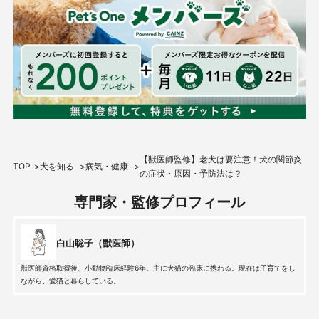
【獣医師監修】老犬は要注意！犬の関節炎
TOP
犬を知る
病気・健康
の症状・原因・予防法は？
専門家・監修プロフィール
白山聡子（獣医師）
獣医師資格取得後、小動物臨床経験6年。主に犬猫の臨床に携わる。現在は子育てをし
ながら、愛猫と暮らしている。