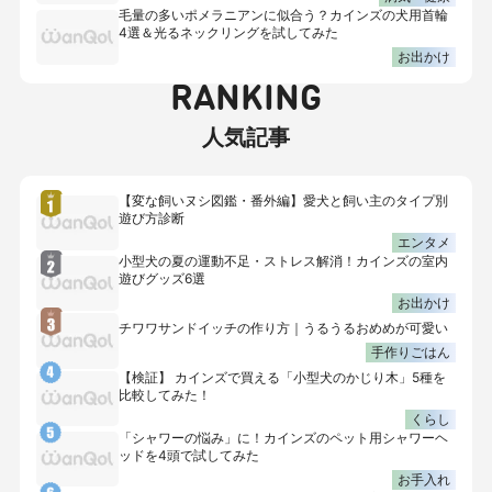
毛量の多いポメラニアンに似合う？カインズの犬用首輪
4選＆光るネックリングを試してみた
お出かけ
RANKING
人気記事
【変な飼いヌシ図鑑・番外編】愛犬と飼い主のタイプ別
遊び方診断
エンタメ
小型犬の夏の運動不足・ストレス解消！カインズの室内
遊びグッズ6選
お出かけ
チワワサンドイッチの作り方｜うるうるおめめが可愛い
手作りごはん
【検証】 カインズで買える「小型犬のかじり木」5種を
比較してみた！
くらし
「シャワーの悩み」に！カインズのペット用シャワーヘ
ッドを4頭で試してみた
お手入れ