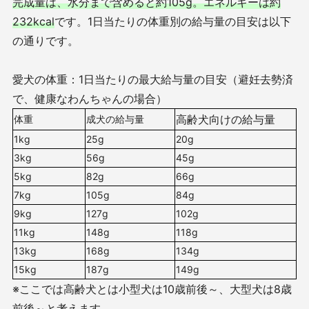
完成量は、水分まで含めると約105g。エネルギーは約
232kcal
です。1日当たりの体重別の給与量の目安は以下
の通りです。
愛犬の体重：1日当たりの最大給与量の目安（避妊去勢済
で、健康なわんちゃんの場合）
高齢犬向けの給与量
体重
成犬の給与量
1kg
25g
20g
3kg
56g
45g
5kg
82g
66g
7kg
105g
84g
9kg
127g
102g
11kg
148g
118g
13kg
168g
134g
15kg
187g
149g
※ここでは高齢犬とは小型犬は10歳前後～、大型犬は8歳
前後～と考えます。