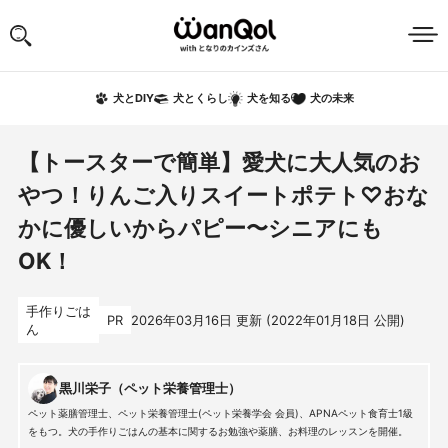
犬の未来
犬とDIY
犬とくらし
犬を知る
【トースターで簡単】愛犬に大人気のお
やつ！りんご入りスイートポテト♡おな
かに優しいからパピー〜シニアにも
OK！
手作りごは
PR
2026年03月16日
更新 (
2022年01月18日
公開)
ん
黒川栄子（ペット栄養管理士）
ペット薬膳管理士、ペット栄養管理士(ペット栄養学会 会員)、APNAペット食育士1級
をもつ。犬の手作りごはんの基本に関するお勉強や薬膳、お料理のレッスンを開催。