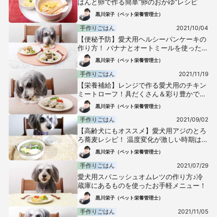
はんと卵で作る簡単“卵のおかゆ”レシピ
黒川栄子（ペット栄養管理士）
手作りごはん
2021/10/04
【便秘予防】愛犬用ヘルシーパンケーキの
作り方！ バナナとオートミールを使った食
物繊維たっぷりメニュー
黒川栄子（ペット栄養管理士）
手作りごはん
2021/11/19
【栄養補給】レンジで作る愛犬用のチキン
ミートローフ！具だくさん＆彩り豊かでク
リスマスやお正月にもおすすめ♪
黒川栄子（ペット栄養管理士）
手作りごはん
2021/09/02
【高齢犬にもオススメ】愛犬用アジのとろ
ろ蕎麦レシピ！ 温度変化が激しい時期は胃
腸の調子を整えてあげよう♪
黒川栄子（ペット栄養管理士）
手作りごはん
2021/07/29
愛犬用スパニッシュオムレツの作り方♪冷
蔵庫にあるものを使ったお手軽メニュー！
黒川栄子（ペット栄養管理士）
手作りごはん
2021/11/05