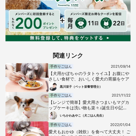
関連リンク
手作りごはん
2021/09/14
【犬用かぼちゃのラタトゥイユ】お腹にや
さしい食材で、おいしく愛犬の胃腸をケア
黒川栄子（ペット栄養管理士）
手作りごはん
2021/11/22
【レンジで簡単】愛犬用さつまいもマグカ
ップケーキは洗い物も楽々♪誕生日や記念
日にも使えるおやつレシピ！
いちかわあやこ（犬ごはん先生）
手作りごはん
2022/01/04
愛犬もおかゆ（雑炊）を食べて大丈夫！ ご