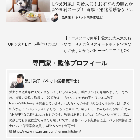
【冷え対策】高齢犬にもおすすめの鮭とか
ぶの豆乳スープ！ 胃腸・消化器系をケアし
て体の中から温めよう！
黒川栄子（ペット栄養管理士）
【トースターで簡単】愛犬に大人気のお
TOP
犬とDIY
手作りごはん
やつ！りんご入りスイートポテト♡おな
かに優しいからパピー〜シニアにもOK！
専門家・監修プロフィール
黒川栄子（ペット栄養管理士）
愛犬が全然水を飲んでくれない！という悩みから、手作りごはんを始めました。その
後、複数の資格を取得し、2017年より『わんこのための手作りごはん教室
Nerine’sKitchen』を開催しています。わんちゃんの手作りのごはんやおやつは、多く
の方が思っていらっしゃるよりも、もっと簡単で、楽しくて、わんちゃんも飼い主さん
もHAPPYな気持ちになれるものです。興味はあるけれどなかなか…という方に、ほん
の少しでもお役に立てられたら嬉しいです。資格：ペット薬膳管理士、ペット栄養管理
士(ペット栄養学会会員)、APNAペット食育士1
級 https://www.instagram.com/nerines.kitchen/