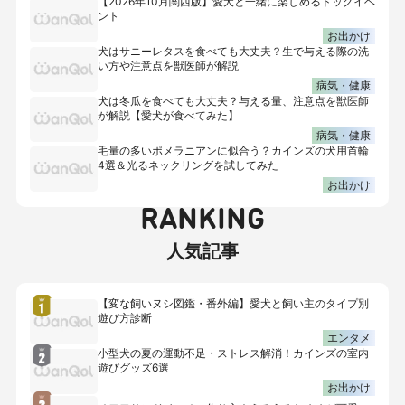
【2026年10月関西版】愛犬と一緒に楽しめるドッグイベ
ント
お出かけ
犬はサニーレタスを食べても大丈夫？生で与える際の洗
い方や注意点を獣医師が解説
病気・健康
犬は冬瓜を食べても大丈夫？与える量、注意点を獣医師
が解説【愛犬が食べてみた】
病気・健康
毛量の多いポメラニアンに似合う？カインズの犬用首輪
4選＆光るネックリングを試してみた
お出かけ
RANKING
人気記事
【変な飼いヌシ図鑑・番外編】愛犬と飼い主のタイプ別
遊び方診断
エンタメ
小型犬の夏の運動不足・ストレス解消！カインズの室内
遊びグッズ6選
お出かけ