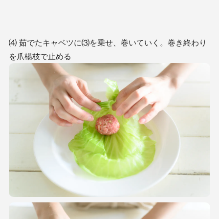
⑷ 茹でたキャベツに⑶を乗せ、巻いていく。巻き終わり
を爪楊枝で止める