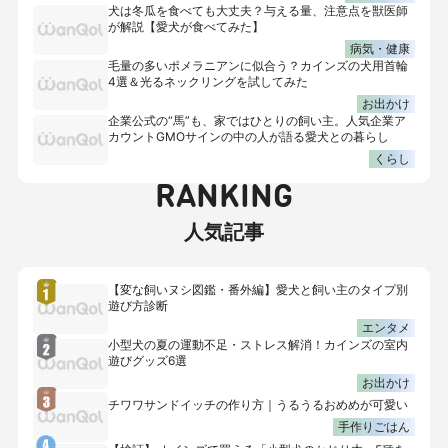
犬は冬瓜を食べても大丈夫？与える量、注意点を獣医師
が解説【愛犬が食べてみた】
病気・健康
毛量の多いポメラニアンに似合う？カインズの犬用首輪
4選＆光るネックリングを試してみた
お出かけ
企業公式の“馬”も、家ではひとりの飼い主。人気企業ア
カウントGMOサインの中の人が語る愛犬との暮らし
くらし
RANKING
人気記事
【変な飼いヌシ図鑑・番外編】愛犬と飼い主のタイプ別
遊び方診断
エンタメ
小型犬の夏の運動不足・ストレス解消！カインズの室内
遊びグッズ6選
お出かけ
チワワサンドイッチの作り方｜うるうるおめめが可愛い
手作りごはん