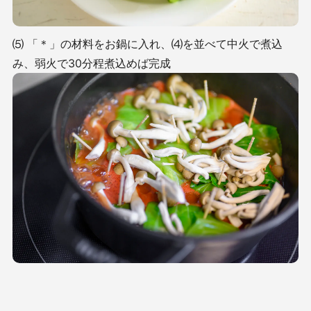
⑸ 「＊」の材料をお鍋に入れ、⑷を並べて中火で煮込
み、弱火で30分程煮込めば完成