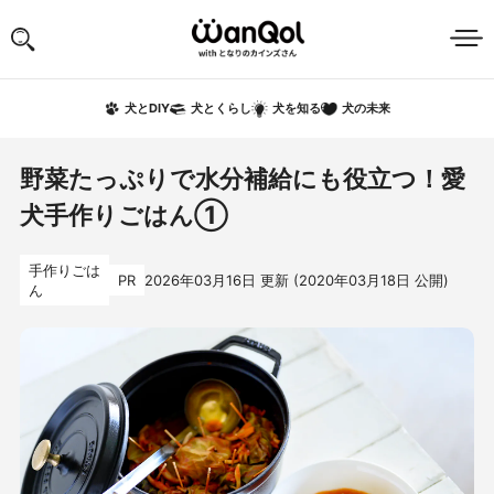
犬の未来
犬とDIY
犬とくらし
犬を知る
野菜たっぷりで水分補給にも役立つ！愛
犬手作りごはん①
手作りごは
PR
2026年03月16日
更新 (
2020年03月18日
公開)
ん