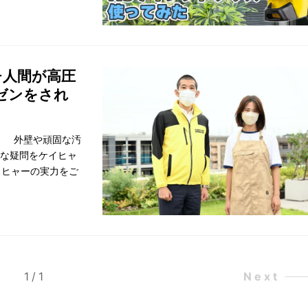
チ人間が高圧
ゼンをされ
！ 外壁や頑固な汚
直な疑問をケイヒャ
イヒャーの実力をご
1
/
1
Next