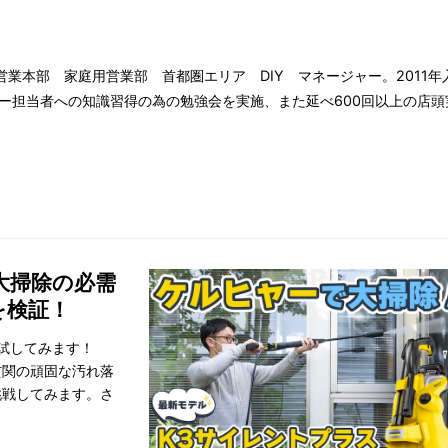
営業本部 家庭用営業部 首都圏エリア DIY マネージャー。2011
ター担当者への知識習得の為の勉強会を実施、また延べ600回以上の店
大掃除の必需
を検証！
を試してみます！
玄関の頑固な汚れ落
挑戦してみます。さ