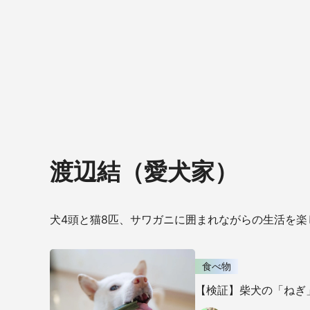
渡辺結（愛犬家）
犬4頭と猫8匹、サワガニに囲まれながらの生活を
食べ物
【検証】柴犬の「ねぎ