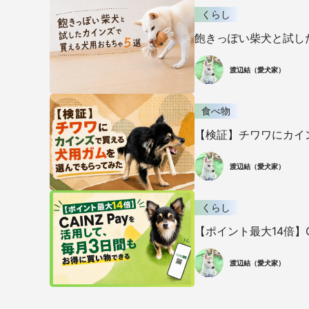
くらし
飽きっぽい柴犬と試し
渡辺結（愛犬家）
食べ物
【検証】チワワにカイ
渡辺結（愛犬家）
くらし
【ポイント最大14倍】
渡辺結（愛犬家）