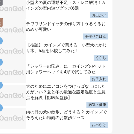
小型犬の夏の運動不足・ストレス解消！カ
インズの室内遊びグッズ6選
お出かけ
チワワサンドイッチの作り方｜うるうるお
めめが可愛い
手作りごはん
【検証】 カインズで買える「小型犬のかじ
り木」5種を比較してみた！
くらし
「シャワーの悩み」に！カインズのペット
用シャワーヘッドを4頭で試してみた
お手入れ
犬のためにエアコンをつけっぱなしにした
方がいい？夏と冬の最適な設定温度と注意
点を解説【獣医師監修】
病気・健康
雨の日の犬の散歩、どうする？ カインズで
そろえたい梅雨のお散歩グッズ
お出かけ