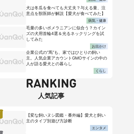
犬は冬瓜を食べても大丈夫？与える量、注
意点を獣医師が解説【愛犬が食べてみた】
病気・健康
毛量の多いポメラニアンに似合う？カイン
ズの犬用首輪4選＆光るネックリングを試
してみた
お出かけ
企業公式の“馬”も、家ではひとりの飼い
主。人気企業アカウントGMOサインの中の
人が語る愛犬との暮らし
くらし
RANKING
人気記事
【変な飼いヌシ図鑑・番外編】愛犬と飼い
主のタイプ別遊び方診断
エンタメ