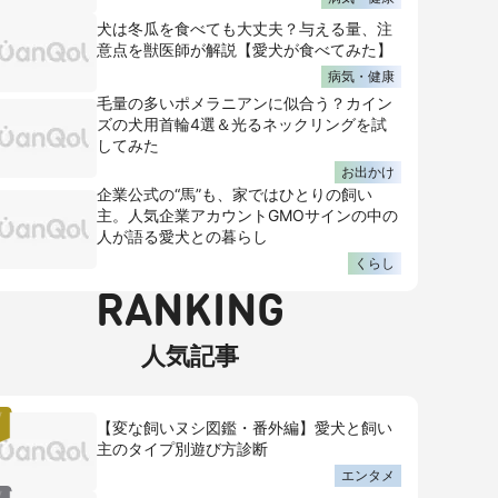
犬は冬瓜を食べても大丈夫？与える量、注
意点を獣医師が解説【愛犬が食べてみた】
病気・健康
毛量の多いポメラニアンに似合う？カイン
ズの犬用首輪4選＆光るネックリングを試
してみた
お出かけ
企業公式の“馬”も、家ではひとりの飼い
主。人気企業アカウントGMOサインの中の
人が語る愛犬との暮らし
くらし
RANKING
人気記事
【変な飼いヌシ図鑑・番外編】愛犬と飼い
主のタイプ別遊び方診断
エンタメ