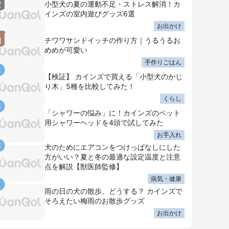
小型犬の夏の運動不足・ストレス解消！カ
インズの室内遊びグッズ6選
お出かけ
チワワサンドイッチの作り方｜うるうるお
めめが可愛い
手作りごはん
【検証】 カインズで買える「小型犬のかじ
り木」5種を比較してみた！
くらし
「シャワーの悩み」に！カインズのペット
用シャワーヘッドを4頭で試してみた
お手入れ
犬のためにエアコンをつけっぱなしにした
方がいい？夏と冬の最適な設定温度と注意
点を解説【獣医師監修】
病気・健康
雨の日の犬の散歩、どうする？ カインズで
そろえたい梅雨のお散歩グッズ
お出かけ