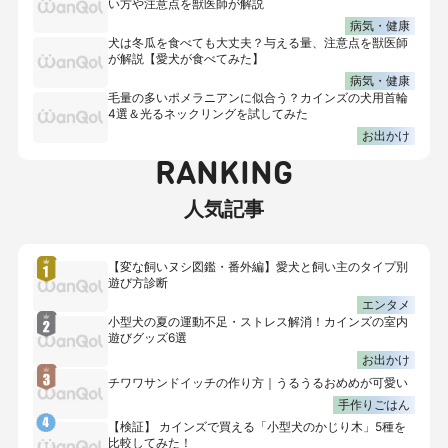
い方や注意点を獣医師が解説
病気・健康
犬は冬瓜を食べても大丈夫？与える量、注意点を獣医師
が解説【愛犬が食べてみた】
病気・健康
毛量の多いポメラニアンに似合う？カインズの犬用首輪
4選＆光るネックリングを試してみた
お出かけ
RANKING
人気記事
【変な飼いヌシ図鑑・番外編】愛犬と飼い主のタイプ別
遊び方診断
エンタメ
小型犬の夏の運動不足・ストレス解消！カインズの室内
遊びグッズ6選
お出かけ
チワワサンドイッチの作り方｜うるうるおめめが可愛い
手作りごはん
【検証】 カインズで買える「小型犬のかじり木」5種を
比較してみた！