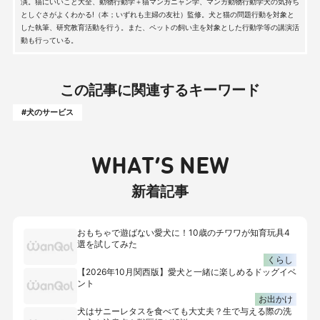
演。猫にいいこと大全、動物行動学＋猫マンガニャン学、マンガ動物行動学犬の気持ち
としぐさがよくわかる!（本；いずれも主婦の友社）監修。犬と猫の問題行動を対象と
した執筆、研究教育活動を行う。また、ペットの飼い主を対象とした行動学等の講演活
動も行っている。
この記事に関連するキーワード
#犬のサービス
WHAT’S NEW
新着記事
おもちゃで遊ばない愛犬に！10歳のチワワが知育玩具4
選を試してみた
くらし
【2026年10月関西版】愛犬と一緒に楽しめるドッグイベ
ント
お出かけ
犬はサニーレタスを食べても大丈夫？生で与える際の洗