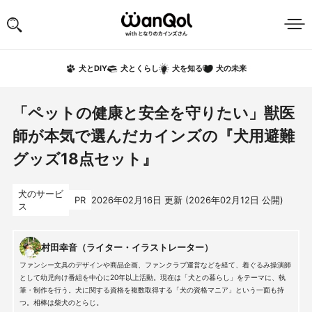
犬の未来
犬とDIY
犬とくらし
犬を知る
「ペットの健康と安全を守りたい」獣医
師が本気で選んだカインズの『犬用避難
グッズ18点セット』
犬のサービ
PR
2026年02月16日
更新 (
2026年02月12日
公開)
ス
村田幸音（ライター・イラストレーター）
ファンシー文具のデザインや商品企画、ファンクラブ運営などを経て、着ぐるみ操演師
として幼児向け番組を中心に20年以上活動。現在は「犬との暮らし」をテーマに、執
筆・制作を行う。犬に関する資格を複数取得する「犬の資格マニア」という一面も持
つ。相棒は柴犬のとらじ。