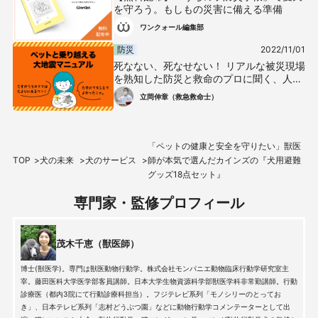
を守ろう。もしもの災害に備える準備
ワンクォール編集部
防災
2022/11/01
死なない、死なせない！ リアルな被災現場
を熟知した防災と救命のプロに聞く、人と
ペットの【地震対策】
立岡伸章（救急救命士）
「ペットの健康と安全を守りたい」獣医
TOP
犬の未来
犬のサービス
師が本気で選んだカインズの『犬用避難
グッズ18点セット』
専門家・監修プロフィール
茂木千恵（獣医師）
博士(獣医学)。専門は獣医動物行動学。株式会社モンパニエ動物臨床行動学研究室主
宰。藤田医科大学医学部客員講師。日本大学生物資源科学部獣医学科非常勤講師。行動
診療医（都内3院にて行動診療科担当）。フジテレビ系列「モノシリーのとってお
き」、日本テレビ系列「志村どうぶつ園」などに動物行動学コメンテーターとして出