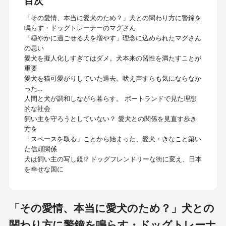
目次
「その愛情、本当に愛犬のため？」犬との関わり方に警鐘を
鳴らす・ドッグトレーナーのマグさん
「穏やかに過ごせる犬を増やす」理念に込められたマグさん
の思い
愛犬を擬人化しすぎてはダメ。犬本来の習性を満たすことが
重要
愛犬を猫可愛がりしていた過去。吠え声すらも気にならなか
った…
人間と犬が調和しながら暮らす。 ポートランドで見た理想
的な社会
飼い主を守ろうとしていない？ 愛犬との関係を見直す歩き
方を
「スペースを取る」ことから始まった、愛犬・きなこと築い
た信頼関係
犬は飼い主の写し鏡!? ドッグフレンドリーな街に変え、日本
を幸せな国に
「その愛情、本当に愛犬のため？」犬との
関わり方に警鐘を鳴らす・ドッグトレーナ