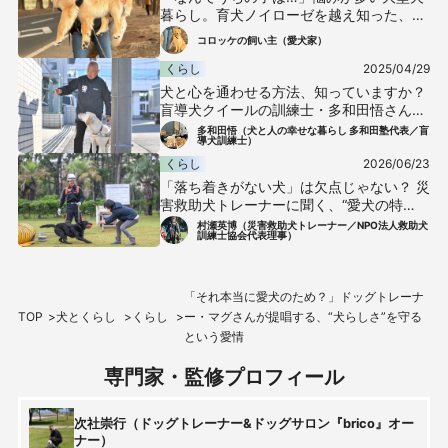
暮らし。育犬ノイローゼを越え知った、愛
犬の歩幅
コロッケの飼い主（愛犬家）
くらし
2025/04/29
犬と心を通わせる方法、知っていますか？
盲導犬クイールの訓練士・多和田悟さん流
のコミュニケーション術
多和田悟（犬と人の幸せな暮らし 多和田塾代表／盲
導犬訓練士）
くらし
2026/06/23
「落ち着きがない犬」は欠点じゃない？ 災
害救助犬トレーナーに聞く、“愛犬の特
性”との向き合い方
村瀬英博（災害救助犬トレーナー／NPO法人救助犬
訓練士協会代表理事）
「それ本当に愛犬のため？」ドッグトレーナ
TOP
犬とくらし
くらし
ー・マグさんが提唱する、“犬らしさ”を守る
という愛情
専門家・監修プロフィール
次社崇行（ドッグトレーナー&ドッグサロン『brico』オー
ナー）