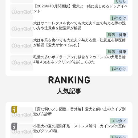
くらし
【2026年10月関西版】愛犬と一緒に楽しめるドッグイベ
ント
お出かけ
犬はサニーレタスを食べても大丈夫？生で与える際の洗
い方や注意点を獣医師が解説
病気・健康
犬は冬瓜を食べても大丈夫？与える量、注意点を獣医師
が解説【愛犬が食べてみた】
病気・健康
毛量の多いポメラニアンに似合う？カインズの犬用首輪
4選＆光るネックリングを試してみた
お出かけ
RANKING
人気記事
【変な飼いヌシ図鑑・番外編】愛犬と飼い主のタイプ別
遊び方診断
エンタメ
小型犬の夏の運動不足・ストレス解消！カインズの室内
遊びグッズ6選
お出かけ