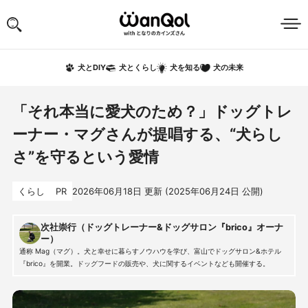
犬の未来
犬とDIY
犬とくらし
犬を知る
「それ本当に愛犬のため？」ドッグトレ
ーナー・マグさんが提唱する、“犬らし
さ”を守るという愛情
くらし
PR
2026年06月18日
更新 (
2025年06月24日
公開)
次社崇行（ドッグトレーナー&ドッグサロン『brico』オーナ
ー）
通称 Mag（マグ）。犬と幸せに暮らすノウハウを学び、富山でドッグサロン&ホテル
『brico』を開業。ドッグフードの販売や、犬に関するイベントなども開催する。