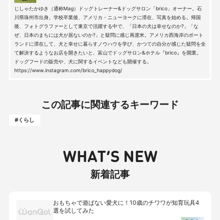
じしゃたかゆき（通称Mag）ドッグトレーナー&ドッグサロン「brico」オーナー。石
川県珠州市出身。学校卒業後、アメリカ・ニューヨークに滞在、写真を始める。帰国
後、フォトグラファーとして東京で活躍する中で、「日本の犬は幸せなのか?」「な
ぜ、日本のまちには犬が居ないのか?」と疑問に感じ再渡米。アメリカ西海岸のポート
ランドに滞在して、犬と幸せに暮らすノウハウを学び、かつての自分が感じた疑問を全
て解決するようなお店を開きたいと、富山でドッグサロン&ホテル『brico』を開業。
ドッグフードの販売や、犬に関するイベントなども開催する。
https://www.instagram.com/brico_happydog/
この記事に関連するキーワード
#くらし
WHAT’S NEW
新着記事
おもちゃで遊ばない愛犬に！10歳のチワワが知育玩具4
選を試してみた