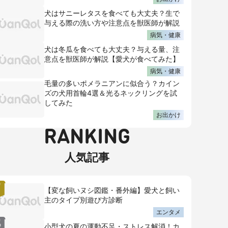
犬はサニーレタスを食べても大丈夫？生で
与える際の洗い方や注意点を獣医師が解説
病気・健康
犬は冬瓜を食べても大丈夫？与える量、注
意点を獣医師が解説【愛犬が食べてみた】
病気・健康
毛量の多いポメラニアンに似合う？カイン
ズの犬用首輪4選＆光るネックリングを試
してみた
お出かけ
RANKING
人気記事
【変な飼いヌシ図鑑・番外編】愛犬と飼い
主のタイプ別遊び方診断
エンタメ
小型犬の夏の運動不足・ストレス解消！カ