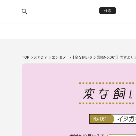
検索
TOP
犬とDIY
エンタメ
【変な飼いヌシ図鑑No.061】内容よ