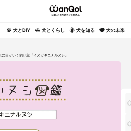
犬とDIY
犬とくらし
犬を知る
犬の未来
り犬に目がいく飼い主『イヌガキニナルヌシ』