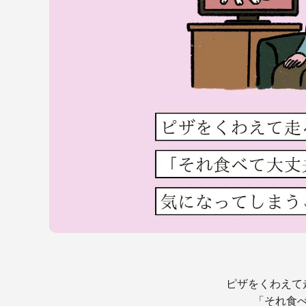
ピザをくわえて
「それ食