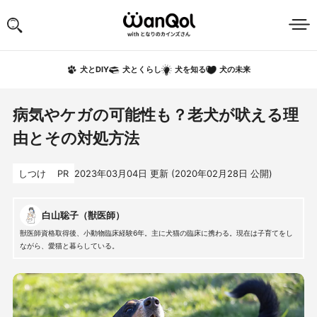
犬の未来
犬とDIY
犬とくらし
犬を知る
病気やケガの可能性も？老犬が吠える理
由とその対処方法
しつけ
PR
2023年03月04日
更新 (
2020年02月28日
公開)
白山聡子（獣医師）
獣医師資格取得後、小動物臨床経験6年。主に犬猫の臨床に携わる。現在は子育てをし
ながら、愛猫と暮らしている。