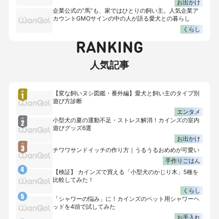
お出かけ
企業公式の“馬”も、家ではひとりの飼い主。人気企業ア
カウントGMOサインの中の人が語る愛犬との暮らし
くらし
RANKING
人気記事
【変な飼いヌシ図鑑・番外編】愛犬と飼い主のタイプ別
遊び方診断
エンタメ
小型犬の夏の運動不足・ストレス解消！カインズの室内
遊びグッズ6選
お出かけ
チワワサンドイッチの作り方｜うるうるおめめが可愛い
手作りごはん
【検証】 カインズで買える「小型犬のかじり木」5種を
比較してみた！
くらし
「シャワーの悩み」に！カインズのペット用シャワーヘ
ッドを4頭で試してみた
お手入れ