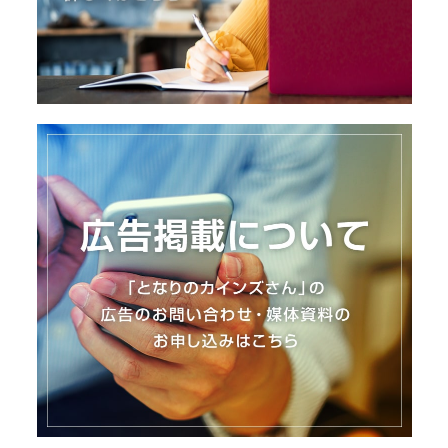
I
N
Z
-
S
T
A
F
F