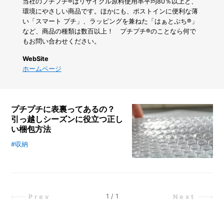
に
当社のプチプチ®︎はリサイクル原料使用率平均80％以上と、
サ
環境にやさしい商品です。ほかにも、ポストインに便利な薄
ー
い「スマート プチ」、ラッピングを兼ねた「はぁとぷち®︎」
モ
など、商品の種類は数百以上！ プチプチ®︎のことなら何で
カ
もお問い合わせください。
メ
ラ
WebSite
で
ホームページ
測
っ
て
み
プチプチに表裏ってあるの？
た
引っ越しシーズンに役立つ正し
い梱包方法
#収納
空気の力で大事な荷物を守ってくれ
るプチプチ®︎。フリマアプリなどの
普及で活用する機会が増えた人も多
いかもしれませんが、正しい使い方
で梱包できていますか？ プチプチ
1
/
1
Prev
Next
®︎を開発し、国内トップシェアを誇
る川上産業に、正しい梱包術やプチ