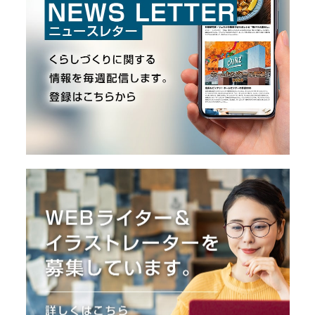
O
R
ユ
ー
ザ
ー
/
C
U
S
T
O
M
E
R
ス
タ
ッ
フ
/
C
A