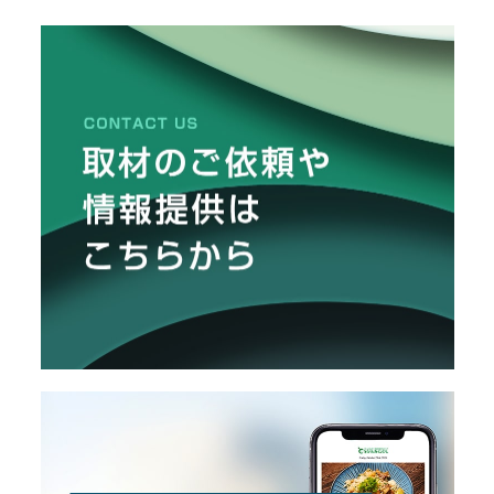
プチ®︎の表裏の向き、プチプチ®︎の
メ
魅力について伺いました。
ー
カ
ー
/
B
R
A
N
D
ク
リ
エ
イ
タ
ー
/
C
R
E
A
T