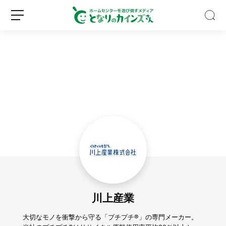
「日
傘
っ
て
本
新
ロ
当
規
グ
に
登
イ
涼
録
ン
し
い？」
川上産業
猛
暑
日
大切なモノを衝撃から守る「プチプチ®︎」の専門メーカー。