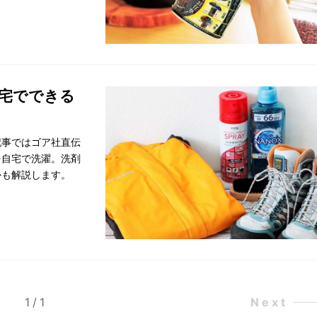
自宅でできる
記事ではゴア社直伝
を自宅で洗濯。洗剤
かも解説します。
1
/
1
Next