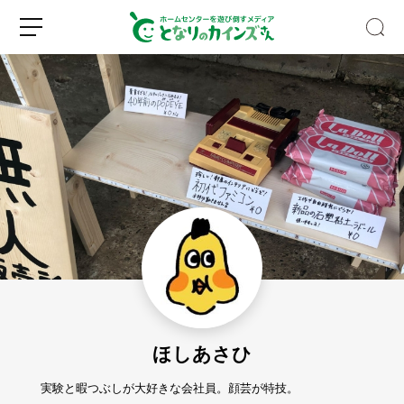
キ
ッ
チ
ン
収
新
ロ
納
規
グ
の
登
イ
デ
録
ン
ッ
ド
ほしあさひ
ス
ペ
ー
実験と暇つぶしが大好きな会社員。顔芸が特技。