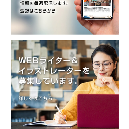
O
R
ユ
ー
ザ
ー
/
C
U
S
T
O
M
E
R
ス
タ
ッ
フ
/
C
A