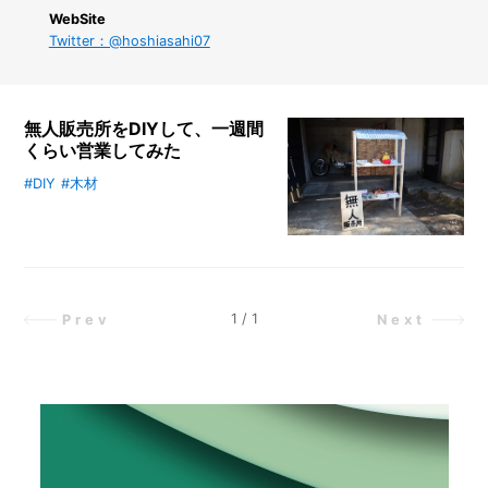
ス
WebSite
を
Twitter：@hoshiasahi07
有
効
活
用！
ス
無人販売所をDIYして、一週間
ラ
くらい営業してみた
イ
#DIY
#木材
採れたての野菜などを街角で販売す
ド
2
る「無人販売所」。良心と信頼関係
段
で成り立っているその営業形態が気
ラ
になるライターがその魅力を探るべ
ッ
く、自宅にオリジナルの無人販売所
ク
で
をDIYしてみることに。完成した無
1
/
1
Prev
Next
シ
人販売所にどんなものを置いて、ど
ン
んな人が集まってくれるのか!?目標
ク
としていたご近所さんたちの人気者
下
になれたのかにも注目です♪
が
ス
ッ
キ