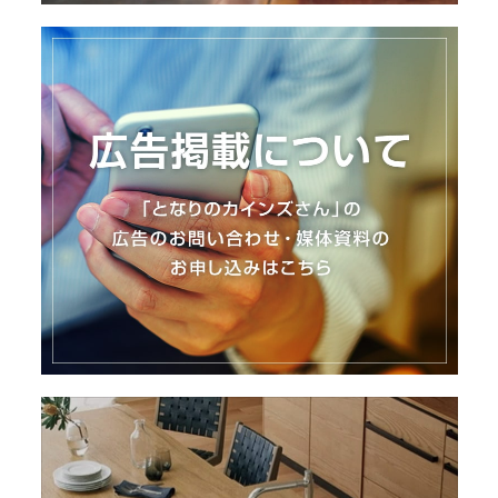
I
N
Z
-
S
T
A
F
F