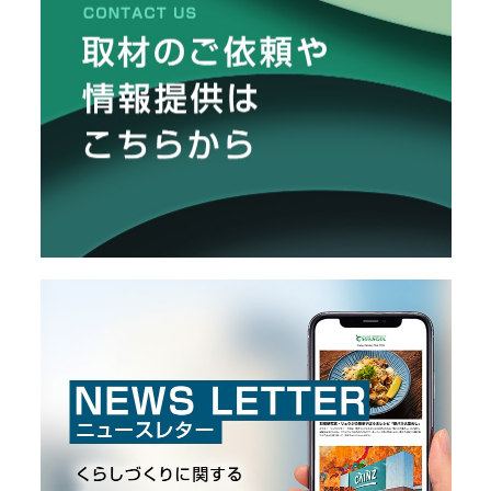
リ
メ
し
た
ー
カ
ー
/
B
R
A
N
D
ク
リ
エ
イ
タ
ー
/
C
R
E
A
T