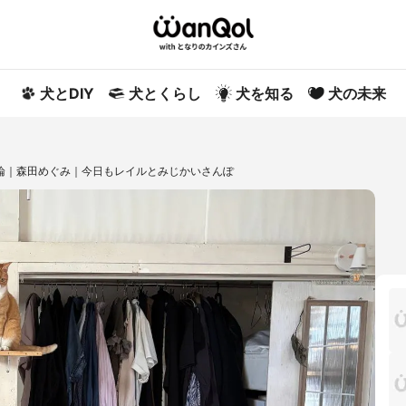
犬とDIY
犬とくらし
犬を知る
犬の未来
結論｜森田めぐみ｜今日もレイルとみじかいさんぽ