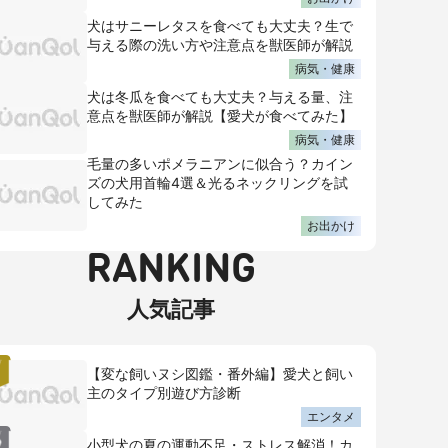
犬はサニーレタスを食べても大丈夫？生で
与える際の洗い方や注意点を獣医師が解説
病気・健康
犬は冬瓜を食べても大丈夫？与える量、注
意点を獣医師が解説【愛犬が食べてみた】
病気・健康
毛量の多いポメラニアンに似合う？カイン
ズの犬用首輪4選＆光るネックリングを試
してみた
お出かけ
RANKING
人気記事
【変な飼いヌシ図鑑・番外編】愛犬と飼い
主のタイプ別遊び方診断
エンタメ
小型犬の夏の運動不足・ストレス解消！カ