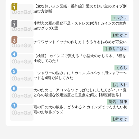
【変な飼いヌシ図鑑・番外編】愛犬と飼い主のタイプ別
遊び方診断
エンタメ
小型犬の夏の運動不足・ストレス解消！カインズの室内
遊びグッズ6選
お出かけ
チワワサンドイッチの作り方｜うるうるおめめが可愛い
手作りごはん
【検証】 カインズで買える「小型犬のかじり木」5種を
比較してみた！
くらし
「シャワーの悩み」に！カインズのペット用シャワーヘ
ッドを4頭で試してみた
お手入れ
犬のためにエアコンをつけっぱなしにした方がいい？夏
と冬の最適な設定温度と注意点を解説【獣医師監修】
病気・健康
雨の日の犬の散歩、どうする？ カインズでそろえたい梅
雨のお散歩グッズ
お出かけ