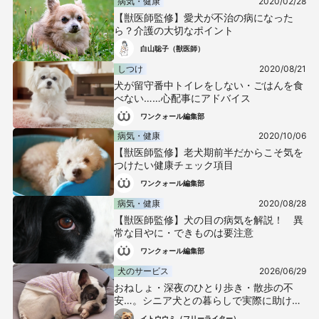
病気・健康
2020/02/28
【獣医師監修】愛犬が不治の病になった
ら？介護の大切なポイント
白山聡子（獣医師）
しつけ
2020/08/21
犬が留守番中トイレをしない・ごはんを食
べない……心配事にアドバイス
ワンクォール編集部
病気・健康
2020/10/06
【獣医師監修】老犬期前半だからこそ気を
つけたい健康チェック項目
ワンクォール編集部
病気・健康
2020/08/28
【獣医師監修】犬の目の病気を解説！ 異
常な目やに・できものは要注意
ワンクォール編集部
犬のサービス
2026/06/29
おねしょ・深夜のひとり歩き・散歩の不
安…。シニア犬との暮らしで実際に助けら
れたアイテム3選
イトウウミ（フリーライター）