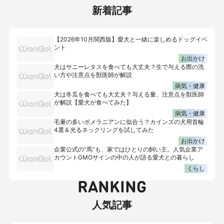
新着記事
【2026年10月関西版】愛犬と一緒に楽しめるドッグイベ
ント
お出かけ
犬はサニーレタスを食べても大丈夫？生で与える際の洗
い方や注意点を獣医師が解説
病気・健康
犬は冬瓜を食べても大丈夫？与える量、注意点を獣医師
が解説【愛犬が食べてみた】
病気・健康
毛量の多いポメラニアンに似合う？カインズの犬用首輪
4選＆光るネックリングを試してみた
お出かけ
企業公式の“馬”も、家ではひとりの飼い主。人気企業ア
カウントGMOサインの中の人が語る愛犬との暮らし
くらし
RANKING
人気記事