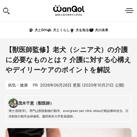
犬の未来
犬とDIY
犬とくらし
犬を知る
【獣医師監修】老犬（シニア犬）の介護
に必要なものとは？ 介護に対する心構え
やデイリーケアのポイントを解説
病気・健康
PR
2026年06月26日
更新 (
2020年10月21日
公開)
茂木千恵（獣医師）
博士(獣医学)。専門は獣医動物行動学。evergreen pet clinic ebisu行動診療科担当。日
本獣医行動学会研修医。藤田医科大学客員講師。