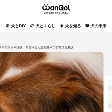
犬とDIY
犬とくらし
犬を知る
犬の未来
病気の原因や症状、命を守る応急処置や予防方法を解説