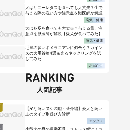
犬はサニーレタスを食べても大丈夫？生で
与える際の洗い方や注意点を獣医師が解説
病気・健康
犬は冬瓜を食べても大丈夫？与える量、注
意点を獣医師が解説【愛犬が食べてみた】
病気・健康
毛量の多いポメラニアンに似合う？カイン
ズの犬用首輪4選＆光るネックリングを試
してみた
お出かけ
RANKING
人気記事
【変な飼いヌシ図鑑・番外編】愛犬と飼い
主のタイプ別遊び方診断
エンタメ
小型犬の夏の運動不足・ストレス解消！カ