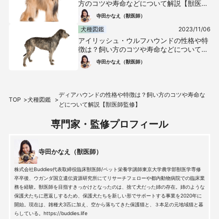
方のコツや寿命などについて解説【獣医師
監修】
寺田かなえ（獣医師）
犬種図鑑
2023/11/06
アイリッシュ・ウルフハウンドの性格や特
徴は？飼い方のコツや寿命などについて解
説【獣医師監修】
寺田かなえ（獣医師）
ディアハウンドの性格や特徴は？飼い方のコツや寿命な
TOP
犬種図鑑
どについて解説【獣医師監修】
専門家・監修プロフィール
寺田かなえ（獣医師）
株式会社Buddies代表取締役臨床獣医師/ペット栄養学講師東京大学農学部獣医学専修
卒卒後、ウガンダ国立遺伝資源研究所にてリサーチフェローや都内動物病院での臨床業
務を経験。獣医師を目指すきっかけとなったのは、捨て犬だった姉の存在。姉のような
保護犬たちに恩返しするため、保護犬たちを新しい形でサポートする事業を2020年に
開始。現在は、雑種犬3匹に加え、空から落ちてきた保護猫と、３本足の元地域猫と暮
らしている。https://buddies.life