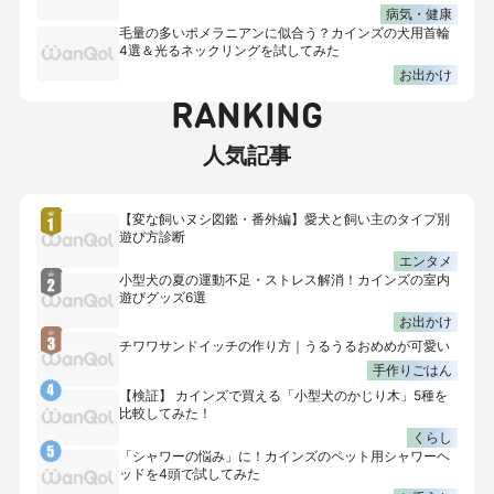
病気・健康
毛量の多いポメラニアンに似合う？カインズの犬用首輪
4選＆光るネックリングを試してみた
お出かけ
RANKING
人気記事
【変な飼いヌシ図鑑・番外編】愛犬と飼い主のタイプ別
遊び方診断
エンタメ
小型犬の夏の運動不足・ストレス解消！カインズの室内
遊びグッズ6選
お出かけ
チワワサンドイッチの作り方｜うるうるおめめが可愛い
手作りごはん
【検証】 カインズで買える「小型犬のかじり木」5種を
比較してみた！
くらし
「シャワーの悩み」に！カインズのペット用シャワーヘ
ッドを4頭で試してみた