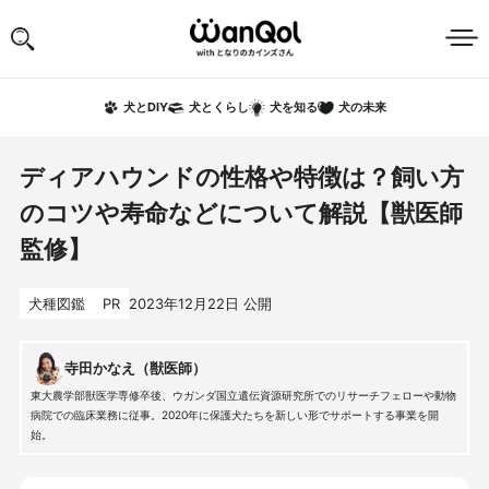
犬の未来
犬とDIY
犬とくらし
犬を知る
ディアハウンドの性格や特徴は？飼い方
のコツや寿命などについて解説【獣医師
監修】
犬種図鑑
PR
2023年12月22日
公開
寺田かなえ（獣医師）
東大農学部獣医学専修卒後、ウガンダ国立遺伝資源研究所でのリサーチフェローや動物
病院での臨床業務に従事。2020年に保護犬たちを新しい形でサポートする事業を開
始。