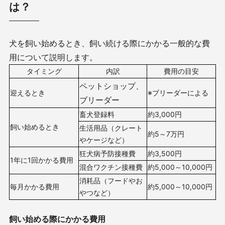
は？
犬を飼い始めるとき、飼い続ける際にかかる一般的な費
用について説明します。
タイミング
内訳
費用の目安
ペットショップ、
迎えるとき
※ブリーダーによる
ブリーダー
畜犬登録料
約3,000円
飼い始めるとき
生活用品（クレート
約5～7万円
やケージなど）
狂犬病予防接種費
約3,500円
1年に1回かかる費用
混合ワクチン接種費
約5,000～10,000円
消耗品（フードやお
毎月かかる費用
約5,000～10,000円
やつなど）
飼い始める際にかかる費用