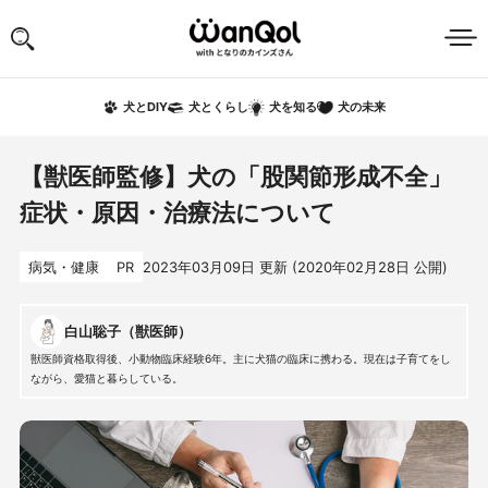
犬の未来
犬とDIY
犬とくらし
犬を知る
【獣医師監修】犬の「股関節形成不全」
症状・原因・治療法について
病気・健康
PR
2023年03月09日
更新 (
2020年02月28日
公開)
白山聡子（獣医師）
獣医師資格取得後、小動物臨床経験6年。主に犬猫の臨床に携わる。現在は子育てをし
ながら、愛猫と暮らしている。