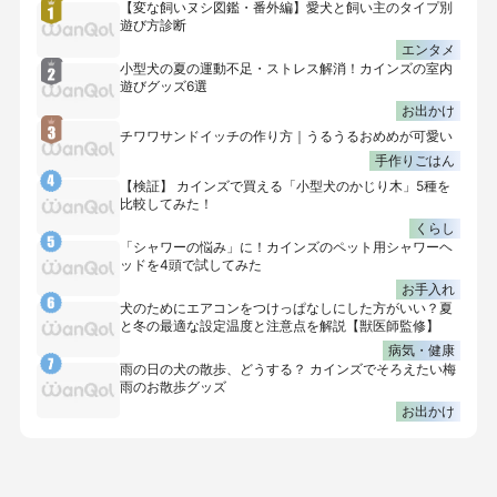
【変な飼いヌシ図鑑・番外編】愛犬と飼い主のタイプ別
遊び方診断
エンタメ
小型犬の夏の運動不足・ストレス解消！カインズの室内
遊びグッズ6選
お出かけ
チワワサンドイッチの作り方｜うるうるおめめが可愛い
手作りごはん
【検証】 カインズで買える「小型犬のかじり木」5種を
比較してみた！
くらし
「シャワーの悩み」に！カインズのペット用シャワーヘ
ッドを4頭で試してみた
お手入れ
犬のためにエアコンをつけっぱなしにした方がいい？夏
と冬の最適な設定温度と注意点を解説【獣医師監修】
病気・健康
雨の日の犬の散歩、どうする？ カインズでそろえたい梅
雨のお散歩グッズ
お出かけ