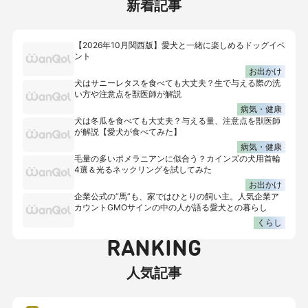
新着記事
【2026年10月関西版】愛犬と一緒に楽しめるドッグイベ
ント
お出かけ
犬はサニーレタスを食べても大丈夫？生で与える際の洗
い方や注意点を獣医師が解説
病気・健康
犬は冬瓜を食べても大丈夫？与える量、注意点を獣医師
が解説【愛犬が食べてみた】
病気・健康
毛量の多いポメラニアンに似合う？カインズの犬用首輪
4選＆光るネックリングを試してみた
お出かけ
企業公式の“馬”も、家ではひとりの飼い主。人気企業ア
カウントGMOサインの中の人が語る愛犬との暮らし
くらし
RANKING
人気記事